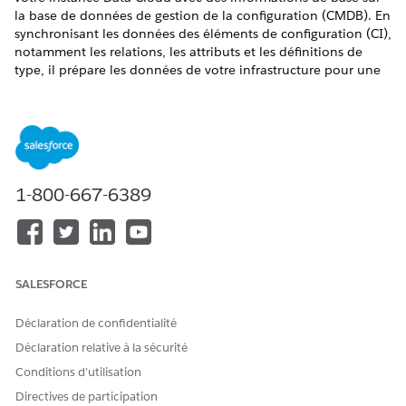
la base de données de gestion de la configuration (CMDB). En
synchronisant les données des éléments de configuration (CI),
notamment les relations, les attributs et les définitions de
type, il prépare les données de votre infrastructure pour une
analyse approfondie et des rapports. Il est mappé avec des
objets modèle de données (DMO) essentiels, tels que Élément
de configuration et Relation des éléments de configuration,
pour fournir une visibilité sur votre paysage d'actifs
informatiques et vos dépendances.
Lorsque vous activez la fonctionnalité CMDB dans
1-800-667-6389
Configuration, Salesforce déploie automatiquement le kit de
données CMDB. Il n'est pas nécessaire d'installer ou de
déployer manuellement le package. Ce déploiement
automatisé configure immédiatement l'architecture
nécessaire pour ingérer et mapper vos données de
SALESFORCE
configuration.
Déclaration de confidentialité
Pour chaque entité CMDB principale, le kit de données
provisionne automatiquement un objet lac de données
Déclaration relative à la sécurité
(DLO), une API Ingestion et un objet modèle de données
Conditions d’utilisation
(DMO). Le kit de données CMDB inclut cinq flux de données
Directives de participation
de base pour unifier de façon transparente les données de