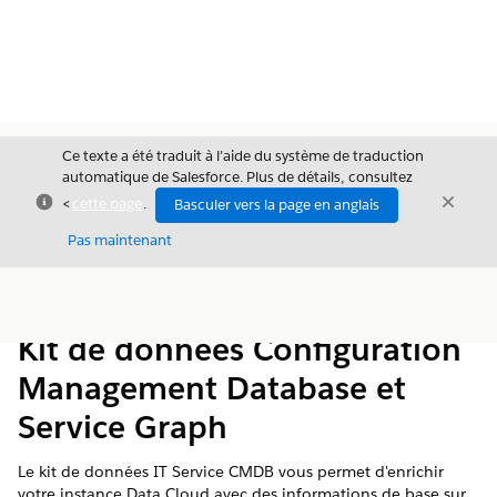
Ce texte a été traduit à l’aide du système de traduction
automatique de Salesforce. Plus de détails, consultez
Fermer
Ferme
<
cette page
.
Basculer vers la page en anglais
Fermer
Pas maintenant
Table des
Afficher la table des matières
matières
Kit de données Configuration
Management Database et
Service Graph
Le kit de données IT Service CMDB vous permet d'enrichir
votre instance Data Cloud avec des informations de base sur