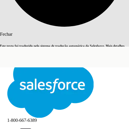
Pesquisar
Fechar
Este texto foi traduzido pelo sistema de tradução automática da Salesforce. Mais detalhes
Alternar para inglês
Agora não
aqui
.
Fechar
Fechar
1-800-667-6389