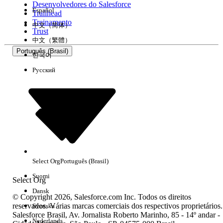
Desenvolvedores do Salesforce
Español
Trailhead
Experiência
Treinamento
中文（简体）
Trust
中文（繁體）
Português (Brasil)
한국어
Русский
Limpar tudo
Concluído
Select Org
Português (Brasil)
Suomi
Select Org
Dansk
© Copyright 2026, Salesforce.com Inc. Todos os direitos
reservados. Várias marcas comerciais dos respectivos proprietários.
Svenska
Salesforce Brasil, Av. Jornalista Roberto Marinho, 85 - 14º andar -
Sem resultados
Nederlands