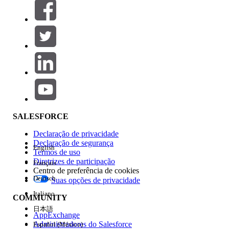
Filtros (0)
SELECIONAR FILTROS
Adicionar
Área de produtos
Impacto do recurso
SALESFORCE
Declaração de privacidade
Declaração de segurança
English
Termos de uso
Diretrizes de participação
Français
Centro de preferência de cookies
Deutsch
Suas opções de privacidade
Edição
Italiano
COMMUNITY
日本語
AppExchange
Administradores do Salesforce
Español (México)