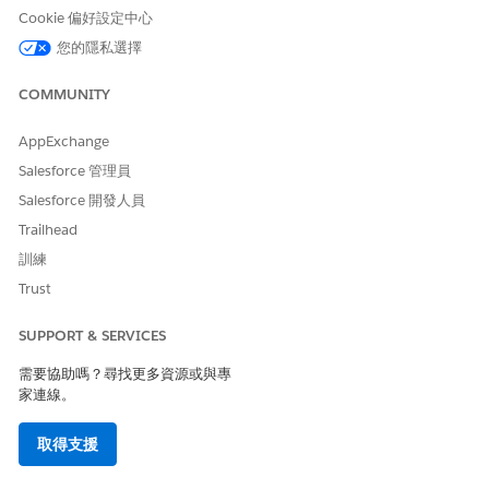
位址、作業系統和硬體規格。
Cookie 偏好設定中心
您的隱私選擇
定義
「定義」資料串流專注於帶入
組態項目的中繼資料與結構描
述結構。這可確保在系統中準
COMMUNITY
確地呈現和對應資料的類別和
結構。
AppExchange
Salesforce 管理員
關係
「關係」資料串流的設計目的
為帶入不同組態項目互動與彼
Salesforce 開發人員
此連線方式的相關資料。此資
Trailhead
料對於對應基礎結構相依性、
執行根本原因分析,以及瞭解建
訓練
議變更的影響至關重要。
Trust
值
「值」資料串流會取用與屬性
和定義相關聯的特定資料值。
SUPPORT & SERVICES
這可確保在資料模型中精確反
需要協助嗎？尋找更多資源或與專
映每個基礎結構元件的確切目
家連線。
前狀態。
取得支援