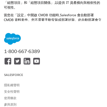
「組態項目」和「組態項目關係」,以提供 IT 資產橫向與相依性的
可視性。
當您在「設定」中開啟 CMDB 功能時,Salesforce 會自動部署
CMDB 資料套件。您不需要手動安裝或部署封裝。此自動部署會立
即設定所需的結構,以取用並對應您的組態資料。
針對每個核心 CMDB 實體,資料套件會自動佈建「資料湖物件」
(DLO)、取用 API 和「資料模型物件」(DMO)。CMDB 資料套件包
含五個核心資料串流,可順暢統一您的 IT 基礎結構資料。
1-800-667-6389
資料串流
執行的動作
組態項目
「組態項目」資料串流是您
CMDB 資料的基礎。其會連接
IT 基礎結構實體和邏輯元件
(例如伺服器、應用程式和網路
SALESFORCE
裝置) 的基本資料,以確保您資
產的統一檢視。
隱私權聲明
屬性
「屬性」資料串流會帶入與您
安全性聲明
的組態項目相關聯的特定內容
使用條款
和特性。這可提供基礎結構分
參與原則
析所需的細微詳細資料,例如 IP