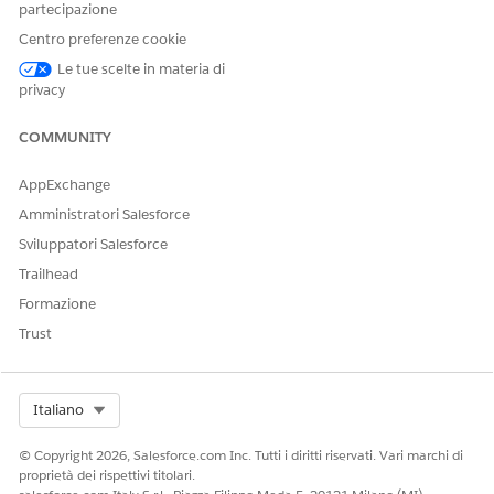
partecipazione
alla
Libreria dati Agent Force
.
Fare clic su
Nuova libreria
.
Centro preferenze cookie
Immettere il Nome e il Nome API e fare clic su
Avanti
.
Le tue scelte in materia di
Selezionare
come tipo di dati e compilare la
Knowledge
privacy
sezione Identificazione dei campi e dei campi contenuto.
Accedere a Impostazioni Knowledge e abilitare
Utilizza
COMMUNITY
articoli Public Knowledge
.
Salva le modifiche.
AppExchange
Amministratori Salesforce
Sviluppatori Salesforce
QUESTO ARTICOLO HA RISOLTO IL PROBLEMA?
Trailhead
Facci sapere, così possiamo migliorare!
Formazione
Trust
Sì
No
Select Org
Italiano
© Copyright 2026, Salesforce.com Inc. Tutti i diritti riservati. Vari marchi di
proprietà dei rispettivi titolari.