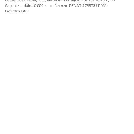
salesforce.com Italy S.r.l., Piazza Filippo Meda 5, 20121 Milano (MI)
Capitale sociale 10.000 euro - Numero REA MI-1785731 P.IVA
04959160963