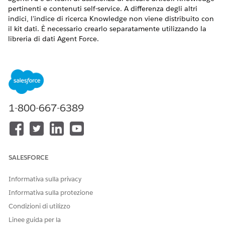
pertinenti e contenuti self-service. A differenza degli altri
indici, l'indice di ricerca Knowledge non viene distribuito con
il kit dati. È necessario crearlo separatamente utilizzando la
libreria di dati Agent Force.
VERSIONI (EDITION) RICHIESTE
Disponibile nelle versioni: Lightning Experience
Disponibile in:
Unlimited
Edition e
Developer
Edition con
Agentforce IT Service e
Data 360
1-800-667-6389
AUTORIZZAZIONI UTENTE NECESSARIE
Per utilizzare
Data 360
per
Organizzazione Salesforce:
Agentforce IT Service:
Amministratore sistema
SALESFORCE
E
Informativa sulla privacy
Organizzazione
Data 360
:
Informativa sulla protezione
Amministratore Data Cloud
Condizioni di utilizzo
Linee guida per la
Da Imposta nella casella Ricerca veloce, cercare e passare