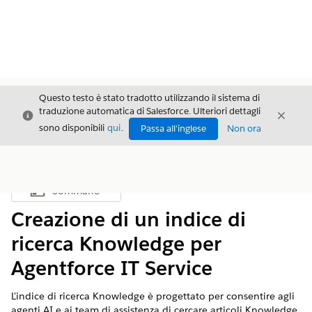
Questo testo è stato tradotto utilizzando il sistema di
traduzione automatica di Salesforce. Ulteriori dettagli
Chiudi
Chiud
Chiudi
sono disponibili
qui
.
Passa all'inglese
Non ora
Sommario
Mostra sommario
Creazione di un indice di
ricerca Knowledge per
Agentforce IT Service
L'indice di ricerca Knowledge è progettato per consentire agli
agenti AI e ai team di assistenza di cercare articoli Knowledge