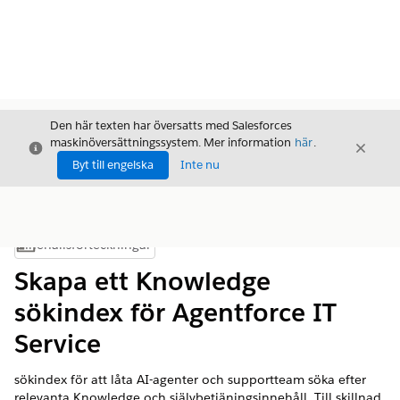
Den här texten har översatts med Salesforces
maskinöversättningssystem. Mer information
här
.
Stäng
Stäng
Stäng
Byt till engelska
Inte nu
Innehållsförteckningar
Visa innehållsförteckning
Skapa ett Knowledge
sökindex för Agentforce IT
Service
sökindex för att låta AI-agenter och supportteam söka efter
relevanta Knowledge och självbetjäningsinnehåll. Till skillnad