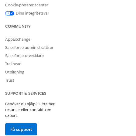
Klicka på
Nytt bibliotek
.
Cookie-preferenscenter
Ange Namn och API-namn och klicka på
Nästa
.
Dina integritetsval
Välj
som datatyp och fyll i sektionen
Knowledge
Identifieringsfält och innehållsfält.
COMMUNITY
Gå till Knowledge Inställningar och aktivera
Använd
offentliga Knowledge artiklar
.
AppExchange
Spara dina ändringar.
Salesforce-administratörer
Salesforce-utvecklare
Trailhead
LÖSTE DENNA ARTIKEL DITT PROBLEM?
Utbildning
Berätta för oss vad vi kan förbättra!
Trust
Ja
Nej
SUPPORT & SERVICES
Behöver du hjälp? Hitta fler
resurser eller kontakta en
expert.
Få support