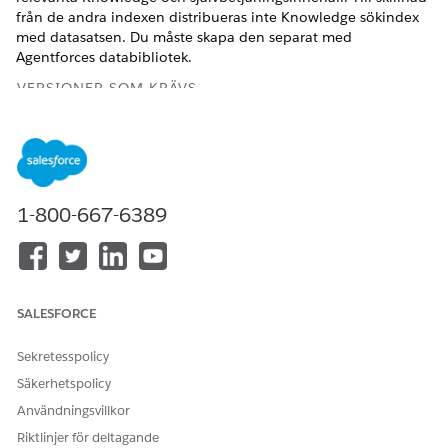
från de andra indexen distribueras inte Knowledge sökindex
med datasatsen. Du måste skapa den separat med
Agentforces databibliotek.
VERSIONER SOM KRÄVS
Tillgängliga i: Lightning Experience
Tillgängliga i:
Unlimited
Editions och
Developer
Editions
med Agentforce IT Service och
Data 360
1-800-667-6389
ANVÄNDARBEHÖRIGHETER SOM KRÄVS
Använda
Data 360
för
Salesforce-organisation:
Agentforce IT Service:
Systemadministratör
SALESFORCE
OCH
Sekretesspolicy
Data 360
-organisation: Data
Cloud-administratör
Säkerhetspolicy
Användningsvillkor
I Inställningar i rutan Snabbsökning, sök efter och gå till
Riktlinjer för deltagande
Agentforces databibliotek
.