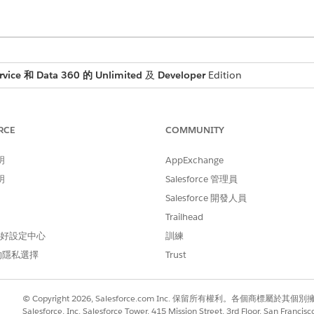
rvice 和
Data 360
的 Unlimited
及
Developer
Edition
所需的使用者權限
RCE
COMMUNITY
用
Data 360
:
Salesforce 組織:系統管理
與
明
AppExchange
明
Salesforce 管理員
Data 360
組織:Data Clo
Salesforce 開發人員
方塊中搜尋並瀏覽至「
工作人員強制資料庫
」。
Trailhead
 偏好設定中心
訓練
然後按一下「
下一步
」。
的隱私選擇
Trust
類型」,然後填入「識別欄位和內容欄位」區段。
用「
使用公用 Knowledge 文章
」。
© Copyright 2026, Salesforce.com Inc. 保留所有權利。各個商標屬於其個
Salesforce, Inc. Salesforce Tower, 415 Mission Street, 3rd Floor, San Francis