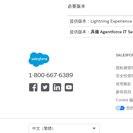
必要版本
提供版本：Lightning Experience
提供版本：
具備 Agentforce IT Se
SALESFO
若要針對 Agentforce IT 服務使
隱私權聲
1-800-667-6389
安全性聲
使用條款
進入「設定」,在「快速尋找」
參與原則
按一下「
新增文件庫
」。
Cookie
輸入「名稱」和「API 名稱」,
您
選取「
」作為「資料
Knowledge
前往 Knowledge 設定,然後啟
儲存您的變更。
Select Org
中文（繁體）