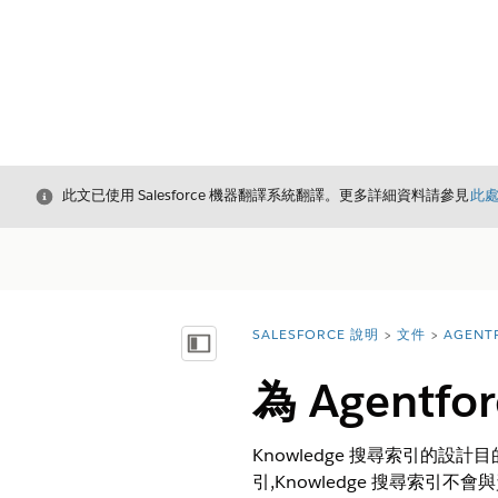
結束
此文已使用 Salesforce 機器翻譯系統翻譯。更多詳細資料請參見
此
SALESFORCE 說明
文件
AGENT
您位於此處：
顯示目錄
為 Agentf
Knowledge 搜尋索引的設計
引,Knowledge 搜尋索