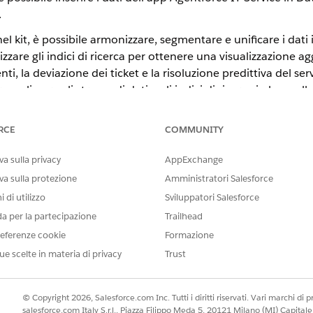
.
 nel kit, è possibile armonizzare, segmentare e unificare i dat
lizzare gli indici di ricerca per ottenere una visualizzazione 
ti, la deviazione dei ticket e la risoluzione predittiva del serv
onalizzare gli stream di dati e gli indici di ricerca in base all
ervizio IT
ire facilmente in un pacchetto i componenti di Data 360, ad esempio
RCE
COMMUNITY
prontamente i componenti in un'organizzazione a scelta. È possibile in
izzazione, distribuire gli stream di dati e attivare gli indici di ricer
a sulla privacy
AppExchange
va sulla protezione
Amministratori Salesforce
 Agentforce
ice contiene stream di dati predefiniti che mappano gli oggetti mode
 di utilizzo
Sviluppatori Salesforce
tream di dati abilitano un flusso di dati quasi in tempo reale relativi 
da per la partecipazione
Trailhead
attività di servizio IT dall'app Service Desk IT Agenttic a
Data 360
. 
eferenze cookie
Formazione
ispondenti degli oggetti di origine in Agentforce IT Service. È poss
ture che non si utilizzano.
ue scelte in materia di privacy
Trust
ce IT Service
a predefiniti inclusi nel kit dati del servizio IT per consentire una ricer
© Copyright 2026, Salesforce.com Inc. Tutti i diritti riservati. Vari marchi di pro
 ricerca chiave: Incidente, Problema e Knowledge. È possibile distribui
salesforce.com Italy S.r.l., Piazza Filippo Meda 5, 20121 Milano (MI) Capit