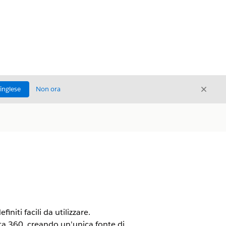
Chiud
'inglese
Non ora
Chiudi
niti facili da utilizzare.
ta 360
, creando un'unica fonte di