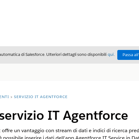
automatica di Salesforce. Ulteriori dettagli sono disponibili
qui
.
Passa all
ENTI
SERVIZIO IT AGENTFORCE
 servizio IT Agentforce
offre un vantaggio con stream di dati e indici di ricerca predefi
 possibile inserire i dati dell'app Agentforce IT Service in
Da