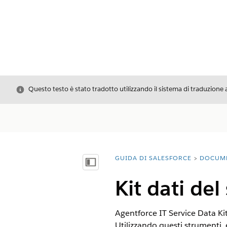
Chiudi
Questo testo è stato tradotto utilizzando il sistema di traduzione 
GUIDA DI SALESFORCE
DOCUM
Ti trovi qui:
Mostra sommario
Kit dati del
Agentforce IT Service Data Kit 
Utilizzando questi strumenti, è