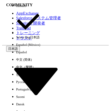
COMMUNITY
Italiano
AppExchange
Salesforce システム管理者
Salesforce 開発者
環境
Trailhead
トレーニング
Select Org
日本語
トラスト
Español (México)
日本語
Español
すべてクリア
完了
中文 (简体)
中文（繁體）
한국어
Русский
Português (Brasil)
Suomi
Dansk