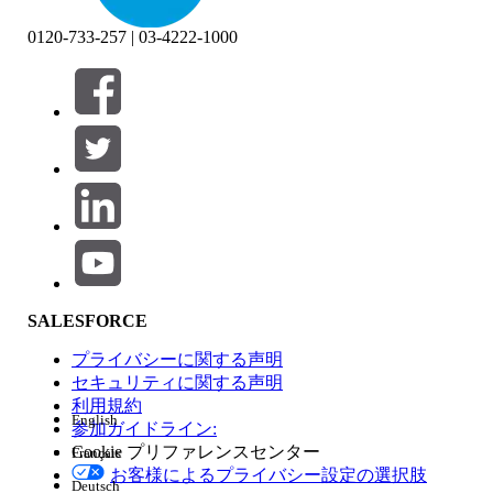
0120-733-257 | 03-4222-1000
絞り込み条件 (0)
絞り込み条件を選択
追加
製品エリア
SALESFORCE
機能の影響
プライバシーに関する声明
セキュリティに関する声明
利用規約
English
参加ガイドライン:
Cookie プリファレンスセンター
Français
エディション
お客様によるプライバシー設定の選択肢
Deutsch