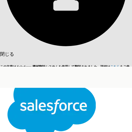
目次を表示
目次
検索
閉じる
この文章は Salesforce 機械翻訳システムを使用して翻訳されました。詳細は
こちら
をご参
英語に切り替える
今はしません
照ください。
閉じる
閉じる