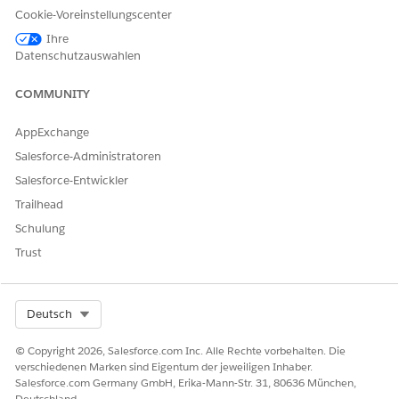
Cookie-Voreinstellungscenter
Datenstrompaket ist die
Grundlage Ihrer IT-
Ihre
Servicedaten. Sie verbindet
Datenschutzauswahlen
grundlegende Ticket- und
Anforderungsdaten aus
COMMUNITY
Ihrer Salesforce-
Organisation mit Data Cloud
und gewährleistet so eine
AppExchange
einheitliche Ansicht Ihrer
Salesforce-Administratoren
Serviceumgebung. Dieses
Paket enthält Datenströme
Salesforce-Entwickler
für die folgenden
Trailhead
Kernobjekte:
Kundenvorgänge, Kontakte,
Schulung
Vorfälle, Probleme,
Trust
Änderungsanforderungen
und Umfragen.
IT-Service-Analysen
Das Datenstrompaket "IT
Select Org
Deutsch
Service Analytics"
konzentriert sich auf das
© Copyright 2026, Salesforce.com Inc. Alle Rechte vorbehalten. Die
Einbeziehen von Daten, die
verschiedenen Marken sind Eigentum der jeweiligen Inhaber.
für die Berechnung
Salesforce.com Germany GmbH, Erika-Mann-Str. 31, 80636 München,
betrieblicher KPIs
Deutschland