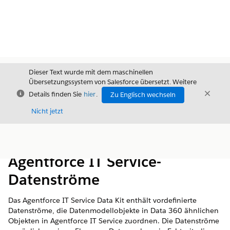
Dieser Text wurde mit dem maschinellen
Übersetzungssystem von Salesforce übersetzt. Weitere
Schließen
Schli
Details finden Sie
hier
.
Zu Englisch wechseln
Schließ
Nicht jetzt
Inhalt
Inhalt anzeigen
Agentforce IT Service-
Datenströme
Das Agentforce IT Service Data Kit enthält vordefinierte
Datenströme, die Datenmodellobjekte in
Data 360
ähnlichen
Objekten in Agentforce IT Service zuordnen. Die Datenströme