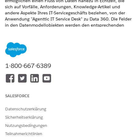
ermöglichen einen Fluss von Daten nahezu in Echtzeit, die
sich auf Vorfälle, Anforderungen, Knowledge-Artikel und
andere Aspekte Ihres IT-Servicegeschäfts beziehen, von der
Anwendung "Agenttic IT Service Desk" zu
Data 360
. Die Felder
in den Datenmodellobjekten werden den entsprechenden
Feldern in den Quellobjekten in Agentforce IT Service
zugeordnet. Sie können nach Bedarf andere Felder zuordnen
oder die nicht verwendeten Zuordnungen löschen.
ERFORDERLICHE EDITIONEN
1-800-667-6389
Verfügbarkeit: Lightning Experience
Verfügbarkeit:
Unlimited
und
Developer
Edition mit
Agentforce IT Service und
Data 360
SALESFORCE
Das Agentforce IT Service Data Kit enthält drei zentrale
Datenstrompakete, mit denen Sie Ihre IT-Servicedaten nahtlos
in
Data 360
vereinheitlichen können.
Datenschutzerklärung
Sicherheitserklärung
Datenströme
Nutzungsbedingungen
DATENSTROM
WAS ES TUT
Teilnahmerichtlinien
IT-Service-Kern
Das IT-Service-Core-