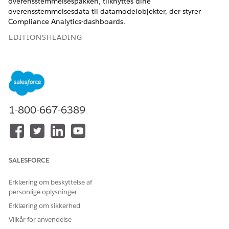
overensstemmelsespakken, tilknyttes dine
overensstemmelsesdata til datamodelobjekter, der styrer
Compliance Analytics-dashboards.
EDITIONSHEADING
Tilgængelig i: Lightning Experience
Tilgængelig i:
Ubegrænset
og
udviklerversioner
med
Agentforce IT Service og
Data 360
1-800-667-6389
BRUGERTILLADELSER PÅKRÆVET
Hvis du vil implementere
Salesforce-organisation:
datasættet IT-
Systemadministrator
overensstemmelse:
OG
SALESFORCE
Data 360-organisation: Data
Erklæring om beskyttelse af
Cloud-administrator
personlige oplysninger
Når du aktiverer Intelligence for IT-overensstemmelse,
Erklæring om sikkerhed
installeres datasættet IT-overensstemmelse (
sfm_IT_Complian
Vilkår for anvendelse
) i din organisation. TDatasættet indeholder IT-
ce_FBDK