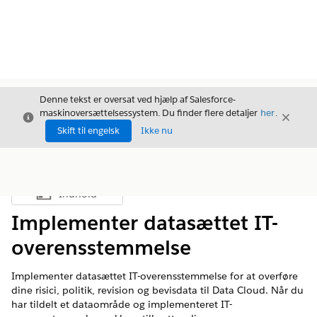
Denne tekst er oversat ved hjælp af Salesforce-
maskinoversættelsessystem. Du finder flere detaljer
her
.
Luk
Luk
Luk
Skift til engelsk
Ikke nu
Indhold
Vis indholdsfortegnelse
Implementer datasættet IT-
overensstemmelse
Implementer datasættet IT-overensstemmelse for at overføre
dine risici, politik, revision og bevisdata til Data Cloud. Når du
har tildelt et dataområde og implementeret IT-