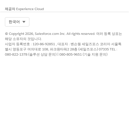
데이터 키트 배포
를 클릭합니다.
배포
대화 상자에서
데이터 공간
을 선택합니다.
제공자
Experience Cloud
sfm_IT_Compliance_Bundle
을 선택한 다음,
조직 ID
에
규정 준수 데이터가 포함된 조직의 ID를 입력합니다.
Select Org
한국어
배포
를 클릭합니다.
배포가 규정 준수 데이터 스트림을 수집하고 데이터 공간의
© Copyright 2026, Salesforce.com Inc. All rights reserved. 여러 등록 상표는
데이터 모델 개체에 매핑합니다.
배포 내역
탭에서 진행 상
해당 소유자의 것입니다.
황을 추적할 수 있습니다.
사업자 등록번호 : 120-86-92851 , 대표자 : 벤슨웡 세일즈포스 코리아 서울특
별시 영등포구 여의대로 108, 파크원타워2 28층 (세일즈포스) 07335 TEL :
데이터 키트를 배포한 후 Salesforce Go에서
IT 규정 준수 인텔리전
080-822-1378 (솔루션 상담 문의) | 080-805-9651 (기술 지원 문의)
스
로 돌아가
사용자 액세스 관리
에서 권한 집합을 할당하고
Compliance Analytics 대시보드 및 시맨틱 모델을 설치합니다.
이 기사를 통해 문제를 해결했습니까?
개선을 위한 의견을 보내주세요.
예
아니요