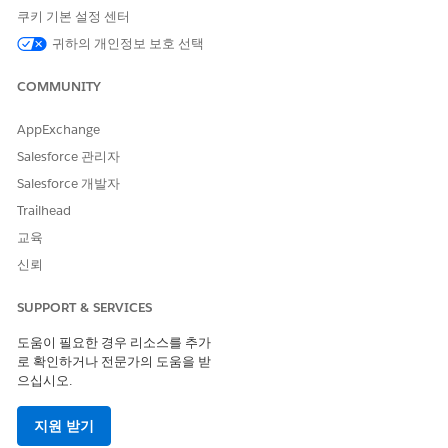
다.
쿠키 기본 설정 센터
설정에서 빠른 찾기 상자에
를 입력하고,
Salesforce Go
귀하의 개인정보 보호 선택
Salesforce Go
를 선택한 다음,
IT 규정 준수 인텔리전스
를
엽니다.
COMMUNITY
이 옵션이 표시되지 않는 경우 페이지를 새로 고치거나 관리
자 사용자 자격 증명을 사용하여 로그아웃하고 다시 로그인
AppExchange
합니다.
IT 규정 준수용 인텔리전스 켜기
가 켜져 있는지 확인합니다.
Salesforce 관리자
기본 사항 설정
섹션의 Data Cloud에 데이터 소스
연결
에
Salesforce 개발자
서
데이터 공간 할당
옆에 있는
구성을 클릭합니다
.
Trailhead
인텔리전스 대시보드에 대한 IT 규정 준수 데이터가 포함된
데이터 공간을 선택한 다음, 변경 사항을 저장합니다.
교육
신뢰
IT 규정 준수 데이터 키트를 엽니다.
기본 설정
섹션에서
데이터 키트 배포
옆에 있는
설정으로
SUPPORT & SERVICES
이동
을 클릭합니다.
또는 설정에서 빠른 찾기 상자에
를 입력하고,
데이터 키트
도움이 필요한 경우 리소스를 추가
데이터 키트
를 선택한 다음,
IT 규정 준수
를 선택합니다.
로 확인하거나 전문가의 도움을 받
데이터 키트 내용
탭에
IT 규정 준수 번들
및 번들 항목이 표
으십시오.
시되는지 확인합니다.
지원 받기
IT 규정 준수 번들을 배포합니다.