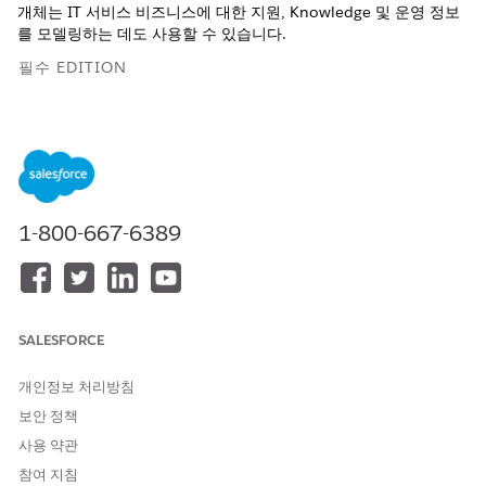
개체는 IT 서비스 비즈니스에 대한 지원, Knowledge 및 운영 정보
를 모델링하는 데도 사용할 수 있습니다.
필수 EDITION
지원 제품: Lightning Experience
지원 제품: Agentforce IT 서비스가 포함된
Enterprise
,
Performance
및
Unlimited
Edition.
DMO에 대해 자세히 알아보려면
데이터 모델 개체
를 참조하십시오.
1-800-667-6389
Data Cloud의 데이터 모델 탭으로 이동하여 통합 패키지의 일부로
액세스할 수 있는 모든 개체를 확인합니다.
SALESFORCE
이 기사를 통해 문제를 해결했습니까?
개선을 위한 의견을 보내주세요.
개인정보 처리방침
보안 정책
예
아니요
사용 약관
참여 지침