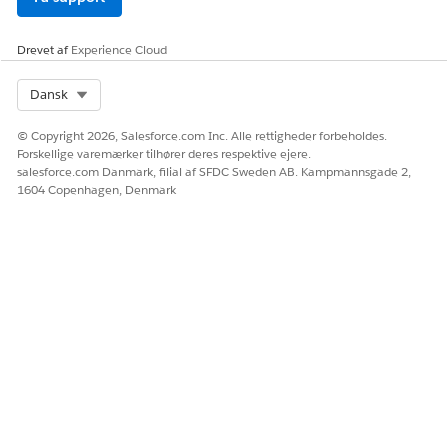
Overensstemmels
Overordnet politikregistrering – policer
espolitik
med omfang, ejerskab og
Drevet af
Experience Cloud
gennemgangsdatoer.
Version af
Versionerede politikøjebliksbilleder
Select Org
Dansk
overensstemmelse
med ikrafttrædelses-fra og
spolitik
ikrafttrædelses-til datoer og
© Copyright 2026, Salesforce.com Inc. Alle rettigheder forbeholdes.
livscyklusstatus.
Forskellige varemærker tilhører deres respektive ejere.
salesforce.com Danmark, filial af SFDC Sweden AB. Kampmannsgade 2,
Overensstemmels
Politikkommunikationskampagner –
1604 Copenhagen, Denmark
espolitikkommuni
hvornår og hvordan policer deles med
kation
organisationen.
Modtager af
Individuelle modtagere af
compliance-
policekommunikation.
politikkommission
er
Kommissionssvar
Modtagerbekræftelser og svar på
for
kommunikation.
overensstemmelse
spolitik
Revisionsdomænet registrerer dine revisionsprogrammer og