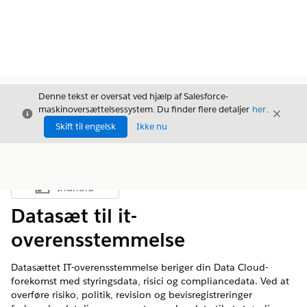
Denne tekst er oversat ved hjælp af Salesforce-
maskinoversættelsessystem. Du finder flere detaljer
her
.
Luk
Luk
Luk
Skift til engelsk
Ikke nu
Indhold
Vis indholdsfortegnelse
Datasæt til it-
overensstemmelse
Datasættet IT-overensstemmelse beriger din Data Cloud-
forekomst med styringsdata, risici og compliancedata. Ved at
overføre risiko, politik, revision og bevisregistreringer