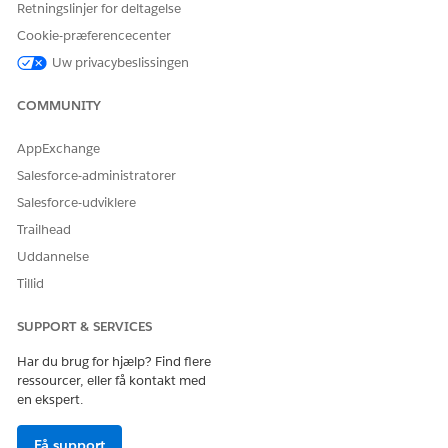
Risiko
Kernerisikoregistrering - identificerede
Retningslinjer for deltagelse
risici med kategorier, alvorsgrad,
Cookie-præferencecenter
ejerskab og gennemgangsdatoer.
Grundlag for risikostatusanalyser.
Uw privacybeslissingen
Risikovurdering
Individuelle risikovurderinger med
COMMUNITY
indbyggede og restscores og sporing af
aktuel tilstand. Aktiverer
AppExchange
risikotendensanalyser.
Salesforce-administratorer
Risikoverensstem
Links risikerer at reducere kontroller.
melseskontrolversi
Styrker beregninger af
Salesforce-udviklere
on
reduceringseffektivitet.
Trailhead
Undersøgelsesinvi
Undersøgelsesbaserede
Uddannelse
tation til
vurderingsinvitationer, der forbinder
Tillid
risikovurdering
evalueringer med metodologi.
SUPPORT & SERVICES
Politikdomænet registrerer din politikregistrering,
versionerede øjebliksbilleder og den kommunikation, der
Har du brug for hjælp? Find flere
deler politikker med din organisation.
ressourcer, eller få kontakt med
en ekspert.
Politikdomæne
DATASTREAM
HVAD DEN GØR
Få support