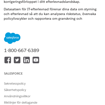
korrigeringsförloppet i ditt efterlevnadslandskap.
Datasatsen för IT-efterlevnad förenar dina data om styrning
och efterlevnad så att du kan analysera riskstatus, övervaka
policylivscykler och rapportera om granskning och
bevisaktivitet från en enda, ansluten datamodell. För varje
efterlevnadsobjekt provisionerar datasatsen ett datasjöobjekt
(DLO), ett Ingestion API och ett datamodellobjekt (DMO) för
att ta in och mappa dina data.
Dataströmmar
1-800-667-6389
Datasatsen för IT-efterlevnad innehåller flera dataströmmar
över fyra efterlevnadsdomäner: Risk, policy, granskning och
bevis.
Riskdomänen samlar in ditt riskregister, utvärderingar och de
SALESFORCE
kontroller som minskar varje risk.
Sekretesspolicy
Riskdomän
Säkerhetspolicy
DATASTRÖM
VAD DEN GÖR
Användningsvillkor
Risk
Kärnriskregistret identifierade risker
med kategorier, allvarlighetsgrad,
Riktlinjer för deltagande