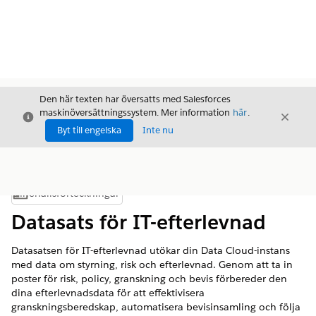
Den här texten har översatts med Salesforces
maskinöversättningssystem. Mer information
här
.
Stäng
Stäng
Stäng
Byt till engelska
Inte nu
Innehållsförteckningar
Visa innehållsförteckning
Datasats för IT-efterlevnad
Datasatsen för IT-efterlevnad utökar din Data Cloud-instans
med data om styrning, risk och efterlevnad. Genom att ta in
poster för risk, policy, granskning och bevis förbereder den
dina efterlevnadsdata för att effektivisera
granskningsberedskap, automatisera bevisinsamling och följa