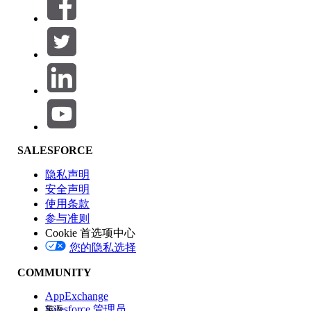
筛选器 (0)
选择筛选器
添加
产品区域
SALESFORCE
功能影响
隐私声明
安全声明
使用条款
参与准则
Cookie 首选项中心
版本
您的隐私选择
COMMUNITY
AppExchange
Salesforce 管理员
英语