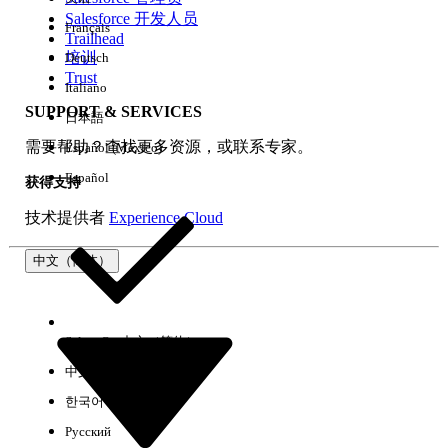
Salesforce 开发人员
Français
体验
Trailhead
培训
Deutsch
Trust
Italiano
SUPPORT & SERVICES
日本語
全部清除
完成
需要帮助？查找更多资源，或联系专家。
Español (México)
Español
获得支持
技术提供者
Experience Cloud
中文（简体）
Select Org
中文（简体）
中文（繁体）
한국어
Русский
没有结果