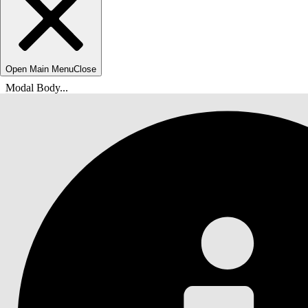
Open Main Menu
Close
Modal Body...
Você está aqui:
Ajuda do Salesforce
Documentação
Serviço de TI do Agentforce