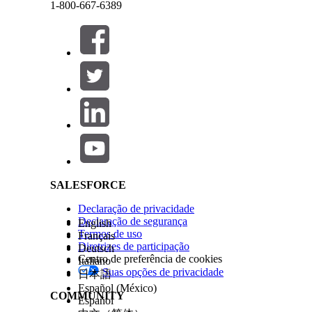
1-800-667-6389
Índice de pesquisa
Incidente
Fechar
Fechar
Salesforce Help | Article
Problema
SALESFORCE
Declaração de privacidade
Knowledge
Declaração de segurança
English
Termos de uso
Français
Diretrizes de participação
Deutsch
Centro de preferência de cookies
Italiano
Suas opções de privacidade
日本語
Español (México)
COMMUNITY
Español