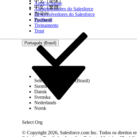
中文（简体）
AppExchange
中文（繁體）
Administradores do Salesforce
한국어
Desenvolvedores do Salesforce
Trailhead
Русский
ESTE ARTIGO RESOLVEU SEU PROBLEMA?
Treinamento
Diga-nos para podermos melhorar!
Trust
Português (Brasil)
Select Org
Português (Brasil)
Suomi
Dansk
Svenska
Nederlands
Norsk
Select Org
© Copyright 2026, Salesforce.com Inc. Todos os direitos re