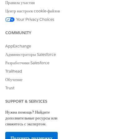
Управление доступом посредством наборов полномочий Data
Правила участия
360
.
Центр настроек cookie-файлов
Управление пространствами данных
.
Настройте коннектор Salesforce CRM
Your Privacy Choices
.
COMMUNITY
ЭТА СТАТЬЯ РЕШИЛА ВАШУ ПРОБЛЕМУ?
AppExchange
Оставьте свой отзыв, чтобы мы могли стать лучше!
Администраторы Salesforce
Разработчики Salesforce
Да
Нет
Trailhead
Обучение
Trust
SUPPORT & SERVICES
Нужна помощь? Найдите
дополнительные ресурсы или
свяжитесь с экспертом.
Получить поддержку