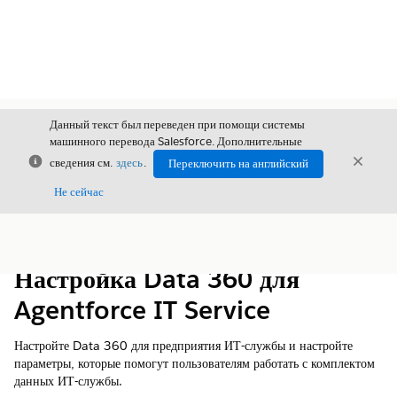
Данный текст был переведен при помощи системы
машинного перевода Salesforce. Дополнительные
Закрыть
Закры
сведения см.
здесь
.
Переключить на английский
Закрыт
Не сейчас
Содержание
Показать содержание
Настройка Data 360 для
Agentforce IT Service
Настройте
Data 360
для предприятия ИТ-службы и настройте
параметры, которые помогут пользователям работать с комплектом
данных ИТ-службы.