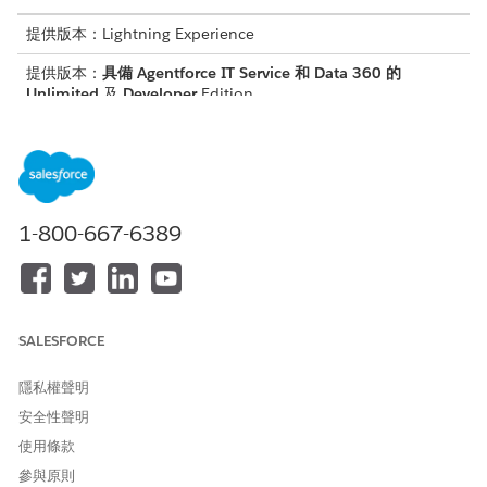
提供版本：Lightning Experience
提供版本：
具備 Agentforce IT Service 和
Data 360
的
Unlimited
及
Developer
Edition
所需的使用者權限
若要針對 Agentforce IT 服務
Salesforce 組織:系統管理員
使用
Data 360
:
與
1-800-667-6389
Data 360
組織:Data Cloud 管
理員
檢閱並完成 Salesforce
Data 360
文件中提及的所有步驟。
SALESFORCE
開啟 Data 360
。
計畫 Data 360 策略
。
隱私權聲明
管理 Data 360 使用者
。
使用 Data 360 權限集管理存取權
。
安全性聲明
管理資料空間
。
使用條款
設定 Salesforce CRM 連接器
。
參與原則