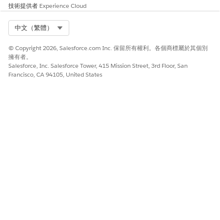
技術提供者
Experience Cloud
Select Org
中文（繁體）
© Copyright 2026, Salesforce.com Inc. 保留所有權利。各個商標屬於其個別
擁有者。
Salesforce, Inc. Salesforce Tower, 415 Mission Street, 3rd Floor, San
Francisco, CA 94105, United States