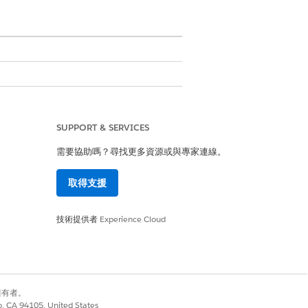
。
acOS 或 Linux 主機上安裝輕量
SUPPORT & SERVICES
(CMDB)。每個工作人員都會使用註冊權
需要協助嗎？尋找更多資源或與專家連線。
取得支援
裝探索工作人員。工作人員會自動偵測
技術提供者
Experience Cloud
要手動掃描。
作人員會持續掃描主機環境,並將收集的資料傳送至組
別擁有者。
co, CA 94105, United States