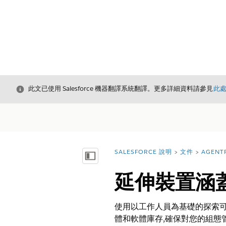
結束
此文已使用 Salesforce 機器翻譯系統翻譯。更多詳細資料請參見
此
SALESFORCE 說明
文件
AGENT
您位於此處：
顯示目錄
延伸裝置涵
使用以工作人員為基礎的探索可識
體和軟體庫存,確保對您的組態管