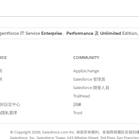
tforce IT Service
Enterprise
、
Performance
及
Unlimited
Edition
延伸至無法一律透過網路掃描存取的系統。透過在 Windows、m
您可以持續收集組態資料、偵測變更,並維護最新的 CMDB。
RCE
COMMUNITY
iscovery 應用程式,然後以排程的間隔更新組態管理資料庫 
明
AppExchange
 Salesforce CMDB 和 Service Graph 例項。
明
Salesforce 管理員
Salesforce 開發人員
法透過內部網路存取的分行辦公室伺服器和員工筆記型電腦之間安
Trailhead
和系統更新。接著會將更新的資產資訊傳送至 CMDB,而不需
 偏好設定中心
訓練
的隱私選擇
Trust
以從 Windows、macOS 和 Linux 系統收集硬體和軟體庫存資料。工
© Copyright 2026, Salesforce.com Inc. 保留所有權利。各個商標屬於其個
準確且處於最新狀態。
Salesforce, Inc. Salesforce Tower, 415 Mission Street, 3rd Floor, San Francis