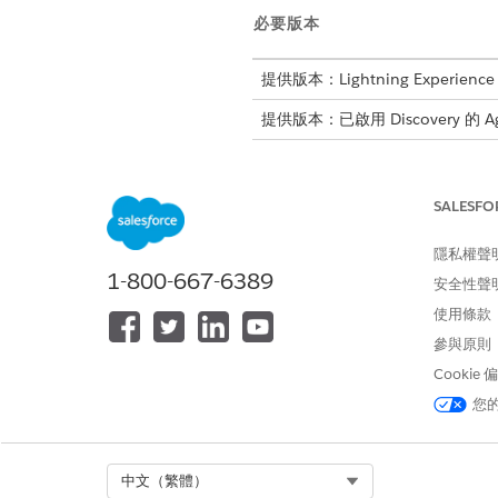
必要版本
提供版本：Lightning Experience
提供版本：已啟用 Discovery 的 Agen
以工作人員為基礎的探索可將可視性
型 Discovery 工作人員,
SALESFO
工作人員會將收集的資料傳送至 D
隱私權聲
杖來執行安全的資料交換,並正確對應至您的
1-800-667-6389
安全性聲
使用條款
範例
IT 管理員會在無
參與原則
到軟體變更、硬體升級
Cookie
您
下載並安裝 Discovery 工作人員
安裝 Discovery 工作人員
態管理資料庫 (CMDB),保持
Select Org
中文（繁體）