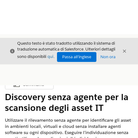
Questo testo è stato tradotto utilizzando il sistema di
traduzione automatica di Salesforce. Ulteriori dettagli
Chiudi
Chiud
Chiudi
sono disponibili
qui
.
Passa all'inglese
Non ora
Sommario
Mostra sommario
Discovery senza agente per la
scansione degli asset IT
Utilizzare il rilevamento senza agente per identificare gli asset
in ambienti locali, virtuali e cloud senza installare agenti
software su ogni dispositivo. Eseguire l'individuazione senza