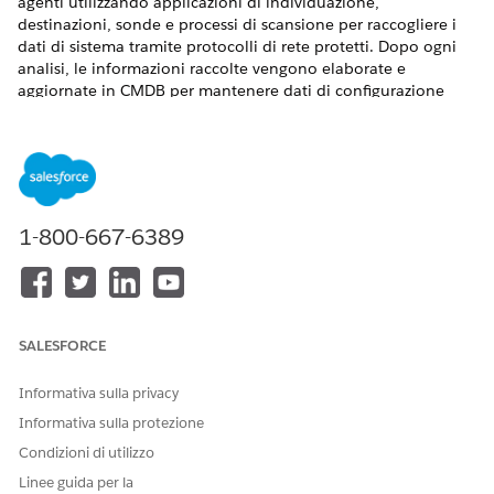
agenti utilizzando applicazioni di individuazione,
destinazioni, sonde e processi di scansione per raccogliere i
dati di sistema tramite protocolli di rete protetti. Dopo ogni
analisi, le informazioni raccolte vengono elaborate e
aggiornate in CMDB per mantenere dati di configurazione
precisi.
VERSIONI (EDITION) RICHIESTE
Disponibile nelle versioni: Lightning Experience
1-800-667-6389
Disponibile in:
Enterprise
Edition,
Performance
Edition e
Unlimited
Edition con Agentforce IT Service abilitato per
Discovery.
Avviare l'individuazione senza agente scaricando e installando
l'applicazione Discovery in un host Windows. L'applicazione
SALESFORCE
funge da motore di scansione per l'individuazione senza
agente. Dopo l'installazione, creare destinazioni Discovery per
Informativa sulla privacy
definire gli elementi da analizzare, ad esempio intervalli IP,
Informativa sulla protezione
nomi host o connettori cloud. Ogni destinazione include una
Condizioni di utilizzo
o più sonde che determinano come vengono raccolti i dati
dai sistemi in tale ambito. Le sonde raccolgono informazioni
Linee guida per la