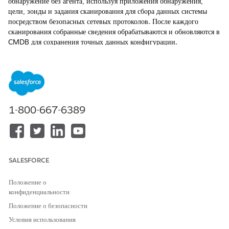
обнаружение без агента, используя приложения обнаружения,
цели, зонды и задания сканирования для сбора данных системы
посредством безопасных сетевых протоколов. После каждого
сканирования собранные сведения обрабатываются и обновляются в
CMDB для сохранения точных данных конфигурации.
ТРЕБУЕМЫЕ ВЕРСИИ
Доступно в версиях: Lightning Experience
Доступно в версиях: Версии
Enterprise
,
Performance
и
1-800-667-6389
Unlimited
с включенной службой Agentforce IT,
использующей Discovery.
Начните обнаружение без агента, загрузив и установив
приложение обнаружения на хост Windows. Приложение
действует как механизм сканирования обнаружения без агента.
SALESFORCE
После установки создайте цели обнаружения для определения того,
что сканировать, например, диапазоны IP-адресов, имена хостов
Положение о
или облачные коннекторы. Каждая цель содержит один или
конфиденциальности
несколько зондов, определяющих способ сбора данных из систем
Положение о безопасности
данной области. Зонды собирают сведения об операционной
Условия использования
системе, сети, аппаратном обеспечении и приложениях. Свяжите