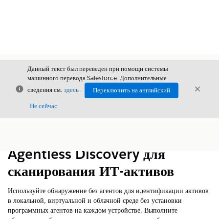
Данный текст был переведен при помощи системы
машинного перевода Salesforce. Дополнительные
Закрыть
Закры
сведения см.
здесь
.
Переключить на английский
Закрыт
Не сейчас
Содержание
Показать содержание
Agentless Discovery для
сканирования ИТ-активов
Используйте обнаружение без агентов для идентификации активов
в локальной, виртуальной и облачной среде без установки
программных агентов на каждом устройстве. Выполните