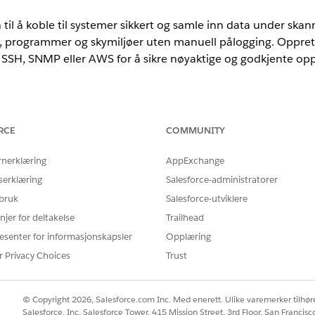
til å koble til systemer sikkert og samle inn data under ska
r, programmer og skymiljøer uten manuell pålogging. Oppret
SSH, SNMP eller AWS for å sikre nøyaktige og godkjente opp
nce
RCE
COMMUNITY
mance
og
Unlimited
Edition med Agentforce IT Service som har Disco
rnerklæring
AppExchange
NØDVENDIG BRUKERTILLATELSE
serklæring
Salesforce-administratorer
 bruk
Salesforce-utviklere
Oppdagelse av IT-tjenesteak
njer for deltakelse
Trailhead
egraf
fra Appstarter.
esenter for informasjonskapsler
Opplæring
eringspanelet, og velg deretter
Oppdagelse
.
r Privacy Choices
Trust
g
.
ehandling-siden.
sjonen.
© Copyright 2026, Salesforce.com Inc. Med enerett. Ulike varemerker tilhøre
masjonstype velger du en legitimasjonstype som Windows, SSH, SNMP
Salesforce, Inc. Salesforce Tower, 415 Mission Street, 3rd Floor, San Francis