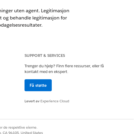
nninger uten agent. Legitimasjon
t og behandle legitimasjon for
dagelsesresultater.
SUPPORT & SERVICES
very aktivert.
Trenger du hjelp? Finn flere ressurser, eller få
kontakt med en ekspert.
Få støtte
tivum
Levert av
Experience Cloud
r de respektive eierne.
 eller AWS-konto.
co, CA 94105, United States