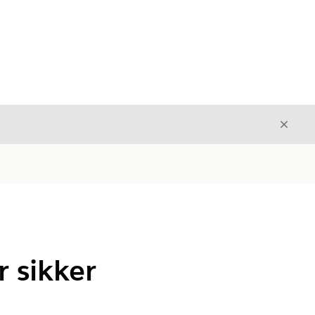
Avslut
Avslutt
r sikker