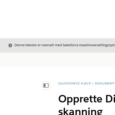
Avslutt
Denne teksten er oversatt med Salesforce maskinoversettingssyste
SALESFORCE HJELP
DOKUMENT
Du er her:
Vis innholdsfortegnelse
Opprette Di
skanning