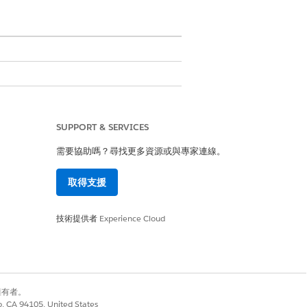
。
SUPPORT & SERVICES
需要協助嗎？尋找更多資源或與專家連線。
取得支援
技術提供者
Experience Cloud
、金鑰或存取權杖。您必須根據組織的存取
別擁有者。
co, CA 94105, United States