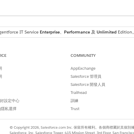
tforce IT Service
Enterprise
、
Performance
及
Unlimited
Edition
所需的使用者權限
RCE
COMMUNITY
資訊服務資產探索
明
AppExchange
取「
CMDB 與服務圖表
」。
然後選取「
探索
」。
明
Salesforce 管理員
Salesforce 開發人員
「
新增
」。
Trailhead
證類型,例如 Windows、SSH、SNMP 或 AWS 帳戶。
 偏好設定中心
訓練
類型而有所不同。每個類型都需要特定的驗證詳細資料,例如使用者名稱
的隱私選擇
Trust
供立即使用,請選取「
啟用中
」。
© Copyright 2026, Salesforce.com Inc. 保留所有權利。各個商標屬於其個
Salesforce, Inc. Salesforce Tower, 415 Mission Street, 3rd Floor, San Francis