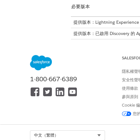
必要版本
提供版本：Lightning Experience
提供版本：已啟用 Discovery 的 Agen
SALESFO
管理 Discovery 應用程式
隱私權聲
進入 App Launcher,尋找並選
1-800-667-6389
從瀏覽面板中選取「
管理」
」,
安全性聲
選取「
認證管理
」。
使用條款
在「認證管理」頁面上,按一下
參與原則
輸入認證的名稱。
從「認證類型」下拉式清單中,選取認
Cookie
顯示的欄位會根據您選取的認證
您
組態來取得有效值。
如果您想要讓認證在探索期間可
按一下「
Add (新增)
」。
Select Org
中文（繁體）