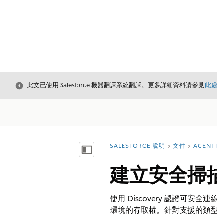
結束
此文已使用 Salesforce 機器翻譯系統翻譯。更多詳細資料請參見
此
SALESFORCE 說明
文件
AGENT
您位於此處：
顯示目錄
建立安全掃描的
使用 Discovery 認證
環境的存取權。針對支援的類型 (