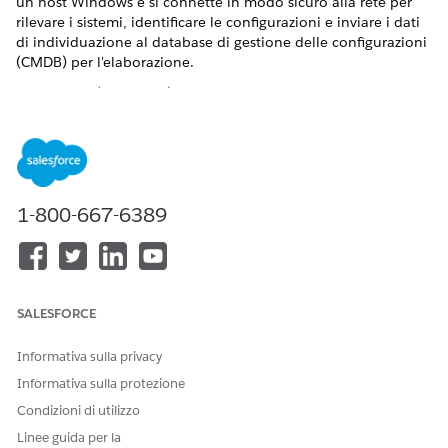
un host Windows e si connette in modo sicuro alla rete per
rilevare i sistemi, identificare le configurazioni e inviare i dati
di individuazione al database di gestione delle configurazioni
(CMDB) per l'elaborazione.
VERSIONI (EDITION) RICHIESTE
Disponibile nelle versioni: Lightning Experience
Disponibile in:
Enterprise
Edition,
Performance
Edition e
Unlimited
Edition con Agentforce IT Service abilitato per
1-800-667-6389
Discovery.
AUTORIZZAZIONI UTENTE NECESSARIE
Gestisci applicazione
Individuazione asset di
Discovery
servizio IT
SALESFORCE
Dal Programma di avvio app, trovare e selezionare
CMDB
Informativa sulla privacy
e Service Graph
.
Informativa sulla protezione
Dal riquadro di navigazione, selezionare
Amministrazione
Condizioni di utilizzo
e quindi
Discovery
.
Fare clic su
Scarica applicazione
.
Linee guida per la