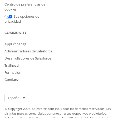
exclusivos para tipos de sonda y destino específicos, consulte
Centro de preferencias de
Campos de configuración para categorías de destino y tipos
cookies
de sonda
.
Sus opciones de
Desde el Iniciador de aplicación, busque y seleccione
privacidad
CMDB y Gráfico de servicio
.
Desde el panel de navegación, seleccione
Detección y
COMMUNITY
escaneo
y, a continuación, seleccione
Objetivos
.
Haga clic en
Nuevo
.
AppExchange
Seleccione la categoría de destino y el tipo de sonda
Administradores de Salesforce
requeridos y luego haga clic en
Guardar y continuar
.
Desarrolladores de Salesforce
Proporcione estos detalles:
Trailhead
CAMPO
DESCRIPCIÓN
Formación
Nombre de destino
Nombre del destino de
Confianza
exploración. Utilice un
nombre que identifique
claramente el entorno o el
intervalo que se está
Select Org
Español
explorando.
Descripción
Resumen del objetivo o
© Copyright 2026, Salesforce.com Inc. Todos los derechos reservados. Las
ámbito del objetivo.
distintas marcas comerciales pertenecen a sus respectivos propietarios.