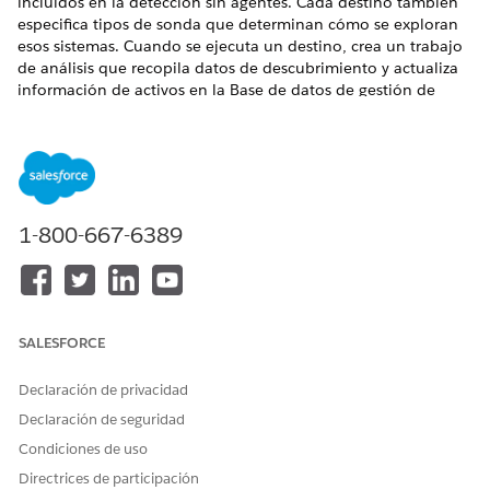
incluidos en la detección sin agentes. Cada destino también
especifica tipos de sonda que determinan cómo se exploran
esos sistemas. Cuando se ejecuta un destino, crea un trabajo
de análisis que recopila datos de descubrimiento y actualiza
información de activos en la Base de datos de gestión de
configuración (CMDB).
EDICIONES NECESARIAS
Disponible en: Lightning Experience
1-800-667-6389
Disponible en: Ediciones
Enterprise
,
Performance
y
Unlimited
con Agentforce IT Service que tienen Discovery
activado.
PERMISOS DE USUARIO NECESARIOS
SALESFORCE
Para gestionar la aplicación
Detección de activos de
Discovery:
servicio de TI
Declaración de privacidad
Declaración de seguridad
Puede crear un nuevo destino de descubrimiento utilizando
Condiciones de uso
los campos de configuración comunes disponibles en todos
los tipos de destino. Para obtener detalles acerca de campos
Directrices de participación