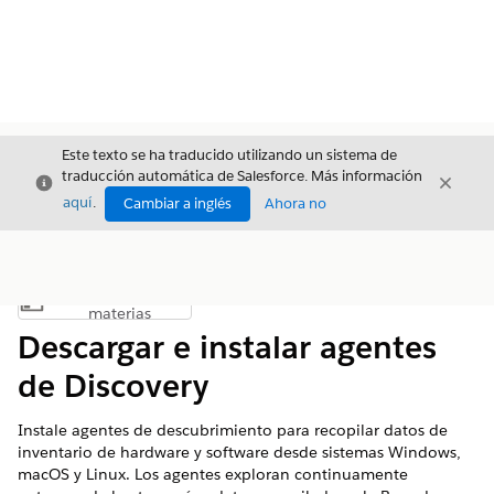
Este texto se ha traducido utilizando un sistema de
traducción automática de Salesforce. Más información
Cerrar
Cerrar
Cerrar
aquí
.
Cambiar a inglés
Ahora no
Índice de
Mostrar índice de materias
materias
Descargar e instalar agentes
de Discovery
Instale agentes de descubrimiento para recopilar datos de
inventario de hardware y software desde sistemas Windows,
macOS y Linux. Los agentes exploran continuamente