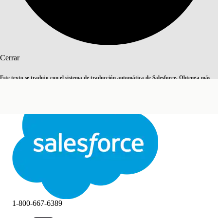
Buscar
Cerrar
Este texto se tradujo con el sistema de traducción automática de Salesforce. Obtenga más
Cambiar a inglés
Ahora no
detalles
aquí
.
Cerrar
Cerrar
1-800-667-6389