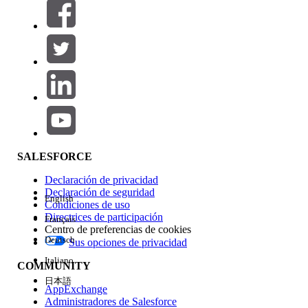
Filtros (0)
SELECCIONAR FILTROS
Agregar
Área de productos
Repercusión de función
SALESFORCE
Declaración de privacidad
Declaración de seguridad
English
Condiciones de uso
Directrices de participación
Français
Centro de preferencias de cookies
Deutsch
Sus opciones de privacidad
Edición
Italiano
COMMUNITY
日本語
AppExchange
Administradores de Salesforce