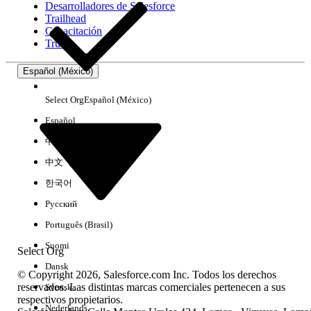
Desarrolladores de Salesforce
Trailhead
Experiencia
Capacitación
Trust
Español (México)
Borrar todo
Listo
Select Org
Español (México)
Español
中文（简体）
中文（繁體）
한국어
Русский
Português (Brasil)
Suomi
Select Org
Dansk
© Copyright 2026, Salesforce.com Inc. Todos los derechos
reservados. Las distintas marcas comerciales pertenecen a sus
Svenska
respectivos propietarios.
No hay resultados
Nederlands