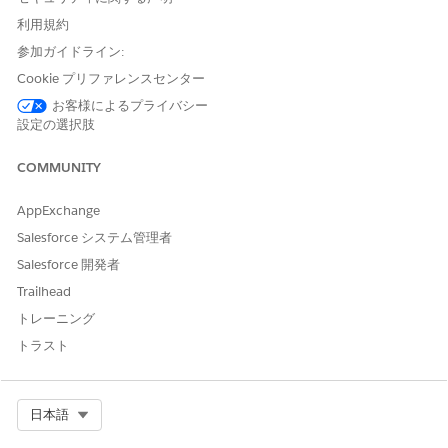
を見つけて選択します。
ナビゲーションペインの [管理
]
で、[
検出]
、[
アプリケーショ
利用規約
ン] の
順に選択します。
参加ガイドライン:
リストから、エージェントをインストールする検出アプリケー
Cookie プリファレンスセンター
ションを選択します。
お客様によるプライバシー
レコードアクションから [
表示] を
クリックして、アプリケー
設定の選択肢
ションレコードを開きます。
[
Agents
]タブで、登録トークンをコピーします。
COMMUNITY
登録トークンにより、検出エージェントが Salesforce CMDB
およびサービスグラフ環境にリンクされます。エージェントを
AppExchange
組織に登録するには、インストール中にこのトークンを入力す
る必要があります。
Salesforce システム管理者
エージェントをインストールするオペレーティングシステムに
Salesforce 開発者
基づいて、検出エージェントをダウンロードします。
Trailhead
macOS および Linux の場合、エージェントパッケージにはコ
マンドラインインストール手順が含まれます。コマンドは、
トレーニング
「コマンドラインを使用したインストール」セクションに示さ
トラスト
れています。
ホストマシンで、ダウンロードしたインストールファイルを開
きます。
Select Org
日本語
インストール ウィザードで、契約条件に同意し、[
次へ]
を選択
します。