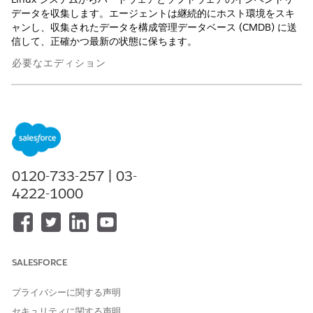
データを収集します。エージェントは継続的にホスト環境をスキ
ャンし、収集されたデータを構成管理データベース (CMDB) に送
信して、正確かつ最新の状態に保ちます。
必要なエディション
使用可能なインターフェース: Lightning Experience
使用可能なエディション: 検出が有効になっている Agentforce
IT Service が付属する
Enterprise
Edition、
Performance
Edition、および
Unlimited
Edition。
0120-733-257 | 03-
必要なユーザー権限
4222-1000
ディスカバリーアプリケーシ
IT サービスアセット検出
ョンの管理
エージェントはオペレーティングシステムによって異なり、
SALESFORCE
macOS および Linux の場合はインストールウィザードまたはコ
マンドラインを使用してインストールできます。
プライバシーに関する声明
アプリケーションランチャーで、[
CMDB and Service Graph
]
セキュリティに関する声明