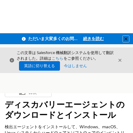
ただいま大変多くのお問い合わせをいただいており、ご連絡までにお時間を頂戴しております
続きを読む
Clo
この文章は Salesforce 機械翻訳システムを使用して翻訳
されました。詳細は
こちら
をご参照ください。
閉じる
閉じ
閉じる
英語に切り替える
今はしません
目次
目次を表示
ディスカバリーエージェントの
ダウンロードとインストール
検出エージェントをインストールして、Windows、macOS、
Linux システムからハードウェアとソフトウェアのインベントリ