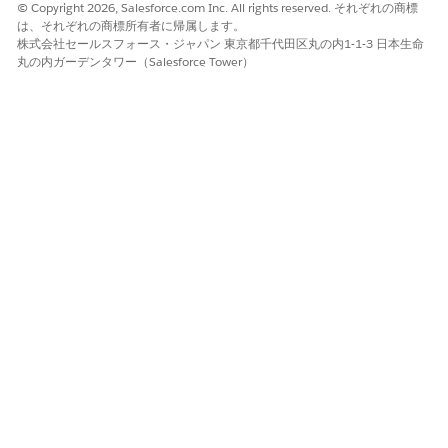
© Copyright 2026, Salesforce.com Inc. All rights reserved. それぞれの商標
先ほどコピーした登録トークンを入力し、[
次へ]
を選択しま
は、それぞれの商標所有者に帰属します。
す。
株式会社セールスフォース・ジャパン 東京都千代田区丸の内1-1-3 日本生命
インストールを完了し、インストールウィザードを閉じます。
丸の内ガーデンタワー（Salesforce Tower）
エージェントがホストマシンにインストールされ、バックグラウ
ンドで実行が開始されます。アセットデータは、設定されたスキ
ャン頻度に基づいてエージェントによって自動的に CMDB に報告
されます。
この記事で問題は解決されましたか?
ご意見をお待ちしております。
はい
いいえ