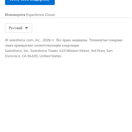
Агент устанавливается на компьютере хоста и начинает выполняться
в фоновом режиме. Данные об активах автоматически сообщаются
в CMDB агентом на основе настроенной частоты сканирования.
Используется
Experience Cloud
Select Org
Русский
ЭТА СТАТЬЯ РЕШИЛА ВАШУ ПРОБЛЕМУ?
© salesforce.com, inc., 2026 гг. Все права защищены. Упомянутые товарные
Оставьте свой отзыв, чтобы мы могли стать лучше!
знаки принадлежат соответствующим владельцам.
Salesforce, Inc. Salesforce Tower, 415 Mission Street, 3rd Floor, San
Да
Нет
Francisco, CA 94105, United States