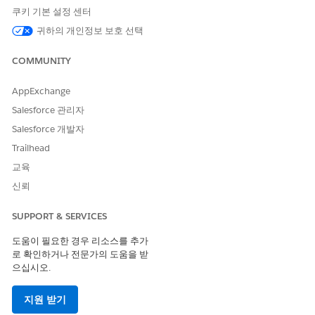
내고 구성 관리 데이터베이스
쿠키 기본 설정 센터
(CMDB)를 업데이트합니다. 에
귀하의 개인정보 보호 선택
이전트를 사용하여 네트워크
검색을 통해 액세스할 수 없는
장치를 스캔합니다(예: 회사 네
COMMUNITY
트워크 외부에서 사용되는 랩
톱).
AppExchange
Salesforce 관리자
자격 증명 관리자
검색 검색을 위해 재사용 가능
한 자격 증명을 저장하는 보안
Salesforce 개발자
저장소입니다. 자격 증명 관리
Trailhead
자는 SSH, SNMP, WMI, 클라
우드 계정 자격 증명을 지원합
교육
니다. 예를 들어 AWS 자격 증
신뢰
명을 한 번 만들고 여러 검색 대
상에서 참조합니다.
SUPPORT & SERVICES
자격 증명 유형
검색에서 지원되는 프로토콜
도움이 필요한 경우 리소스를 추가
또는 인증 메서드입니다. 일반
로 확인하거나 전문가의 도움을 받
유형에는 Windows용 WMI,
으십시오.
Linux 및 macOS용 SSH, 네트
워크 장치용 SNMP, 클라우드
계정용 API 키가 포함됩니다.
지원 받기