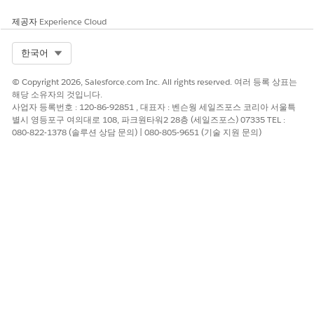
검색 목표
검색에서 자산 데이터를 수집
하기 위해 스캔하는 정의된 소
제공자
Experience Cloud
스입니다. 대상에는 IP 범위,
AWS 또는 Azure와 같은 클라
Select Org
한국어
우드 공급자 또는 Intune와 같
은 끝점 관리 시스템이 포함될
© Copyright 2026, Salesforce.com Inc. All rights reserved. 여러 등록 상표는
수 있습니다. 예를 들어 Azure
해당 소유자의 것입니다.
환경의 대상을 정의하여 구독
사업자 등록번호 : 120-86-92851 , 대표자 : 벤슨웡 세일즈포스 코리아 서울특
아래의 모든 가상 시스템을 검
별시 영등포구 여의대로 108, 파크원타워2 28층 (세일즈포스) 07335 TEL :
색합니다.
080-822-1378 (솔루션 상담 문의) | 080-805-9651 (기술 지원 문의)
검색 프로브
특정 유형의 대상에서 데이터
가 수집되는 방식을 결정하는
사전 구축 커넥터입니다. 각 프
로브는 관련 프로토콜 및 쿼리
를 사용하여 장치 및 응용 프로
그램을 식별합니다. 예를 들어
AWS 클라우드 검색 프로브가
AWS 계정에서 EC2 및 RDS 데
이터를 수집합니다.
스캔 작업
하나 이상의 대상에 대해 검색
스캔을 실행하는 예약된 작업
입니다. 각 스캔 작업 레코드 상