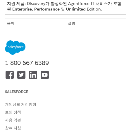
지원 제품: Discovery가 활성화된 Agentforce IT 서비스가 포함
된
Enterprise
,
Performance
및
Unlimited
Edition.
용어
설명
검색 응용 프로그램
네트워크 내에서 에이전트가
없는 스캔을 수행하는
Windows 호스트에 설치된 경
량 서비스입니다. 검색 응용 프
로그램은 WMI, SSH, SNMP와
같은 기본 프로토콜을 사용하
1-800-667-6389
여 장치를 식별하고 프로파일
링합니다. 예를 들어 데이터 센
터 내에 검색 응용 프로그램을
설치하여 서버 및 네트워크 장
치에 대한 서브넷을 스캔합니
SALESFORCE
다.
개인정보 처리방침
검색 에이전트
구성 및 소프트웨어 데이터를
수집하기 위해 끝점 장치에 배
보안 정책
포된 프로그램입니다. 에이전
사용 약관
트가 수집된 데이터를
Discovery 응용 프로그램에 보
참여 지침