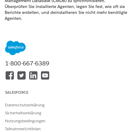
Management Database (CMDB) zu synchronisieren.
Überprüfen Sie installierte Agenten, legen Sie fest, wie oft sie
Berichte erstellen, und deinstallieren Sie nicht mehr benötigte
Agenten.
ERFORDERLICHE EDITIONEN
Verfügbarkeit: Lightning Experience
Verfügbarkeit:
Enterprise
,
Performance
und
Unlimited
Edition mit Agentforce IT Service mit aktivierter Discovery-
1-800-667-6389
Funktion.
In der folgenden Tabelle werden die wichtigsten Funktionen
beschrieben, die zum Verwalten von Agenten verfügbar sind:
FUNKTION
BESCHREIBUNG
SALESFORCE
Agentenliste
Zeigt alle Geräte an, auf
Datenschutzerklärung
denen Discovery-Agenten
installiert sind. Enthält
Sicherheitserklärung
Details wie Hostname,
Nutzungsbedingungen
Betriebssystem, Version,
zuletzt gescannte Zeit,
Teilnahmerichtlinien