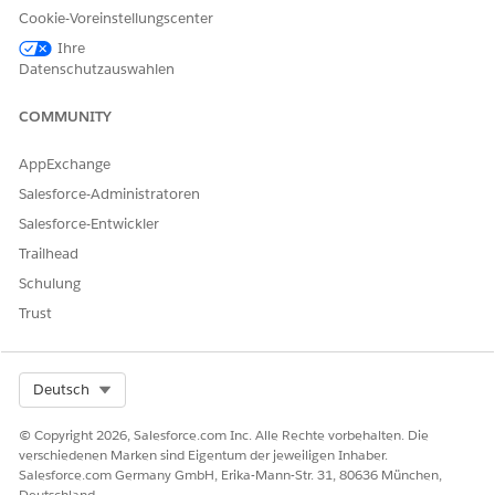
letzter Check-in und Status.
Cookie-Voreinstellungscenter
Verwenden Sie diese Liste,
um verbundene Agenten zu
Ihre
überwachen und den
Datenschutzauswahlen
Installationsstatus in
verschiedenen Umgebungen
COMMUNITY
zu überprüfen.
AppExchange
Agenteneinstellungen
Konfigurieren Sie, wie oft
Discovery-Agenten
Salesforce-Administratoren
Aktualisierungen scannen
Salesforce-Entwickler
und an CMDB senden.
Verwenden Sie diese
Trailhead
Option, um die
Schulung
Scanhäufigkeit in
Abhängigkeit davon
Trust
anzupassen, wie häufig sich
Ihre Vermögenswerte
ändern. Kürzere Intervalle
bieten Aktualisierungen
Select Org
Deutsch
nahezu in Echtzeit, während
längere Intervalle die
© Copyright 2026, Salesforce.com Inc. Alle Rechte vorbehalten. Die
Netzwerklast reduzieren.
verschiedenen Marken sind Eigentum der jeweiligen Inhaber.
Salesforce.com Germany GmbH, Erika-Mann-Str. 31, 80636 München,
Deutschland