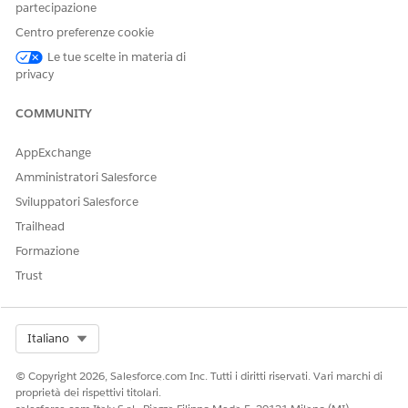
e lo stato. Utilizzare questo
partecipazione
elenco per monitorare gli
Centro preferenze cookie
agenti connessi e verificare
lo stato dell'installazione in
Le tue scelte in materia di
tutti gli ambienti.
privacy
Impostazioni agente
Configurare la frequenza
COMMUNITY
con cui gli agenti Discovery
eseguono la scansione e
inviano gli aggiornamenti a
AppExchange
CMDB. Utilizzare questa
Amministratori Salesforce
opzione per regolare la
frequenza di scansione in
Sviluppatori Salesforce
base alla frequenza di
Trailhead
modifica degli asset.
Intervalli più brevi
Formazione
forniscono aggiornamenti
Trust
quasi in tempo reale,
mentre intervalli più lunghi
riducono il carico di rete.
Select Org
Italiano
© Copyright 2026, Salesforce.com Inc. Tutti i diritti riservati. Vari marchi di
proprietà dei rispettivi titolari.
QUESTO ARTICOLO HA RISOLTO IL PROBLEMA?