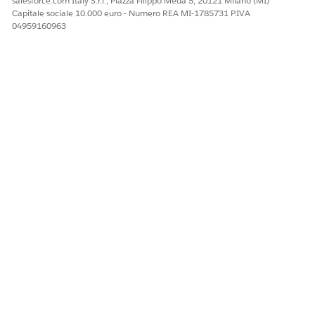
salesforce.com Italy S.r.l., Piazza Filippo Meda 5, 20121 Milano (MI)
Facci sapere, così possiamo migliorare!
Capitale sociale 10.000 euro - Numero REA MI-1785731 P.IVA
04959160963
Sì
No