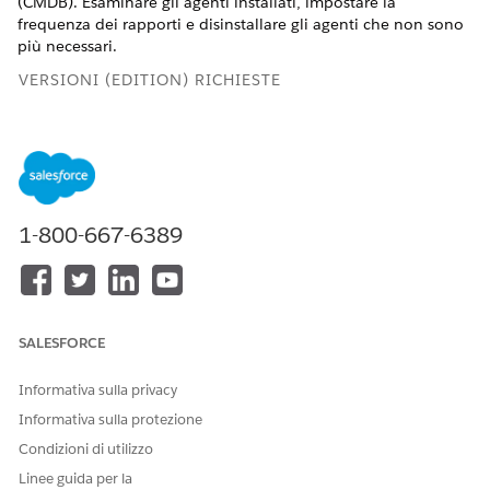
(CMDB). Esaminare gli agenti installati, impostare la
frequenza dei rapporti e disinstallare gli agenti che non sono
più necessari.
VERSIONI (EDITION) RICHIESTE
Disponibile nelle versioni: Lightning Experience
Disponibile in:
Enterprise
Edition,
Performance
Edition e
Unlimited
Edition con Agentforce IT Service abilitato per
Discovery.
1-800-667-6389
La tabella seguente descrive le funzioni chiave disponibili per
la gestione degli agenti:
FUNZIONE
DESCRIZIONE
SALESFORCE
Elenco agenti
Mostra tutti i dispositivi in
cui sono installati gli agenti
Informativa sulla privacy
Discovery. Include dettagli
come il nome host, il
Informativa sulla protezione
sistema operativo, la
Condizioni di utilizzo
versione, l'ora dell'ultima
scansione, l'ultimo check-in
Linee guida per la