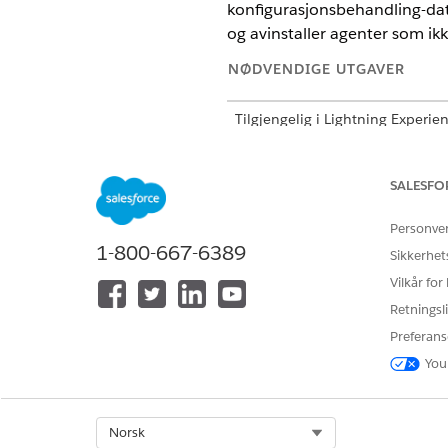
konfigurasjonsbehandling-data
og avinstaller agenter som ik
NØDVENDIGE UTGAVER
Tilgjengelig i Lightning Experie
Tilgjengelig i
Enterprise
,
Perfor
SALESFO
Følgende tabell beskriver de v
Personve
FUNKSJON
1-800-667-6389
Sikkerhet
Agentliste
Vilkår for
Retningsli
Preferans
You
Agentinnstillinger
Select Org
Norsk