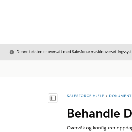
Avslutt
Denne teksten er oversatt med Salesforce maskinoversettingssyste
SALESFORCE HJELP
DOKUMENT
Du er her:
Vis innholdsfortegnelse
Behandle D
Overvåk og konfigurer oppdag