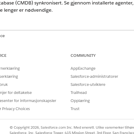
base (CMDB) synkronisert. Se gjennom installerte agenter, a
ke lenger er nødvendige.
nce
mance
og
Unlimited
Edition med Agentforce IT Service som har Disco
RCE
COMMUNITY
iktigste funksjonene som er tilgjengelig for behandling av ag
rnerklæring
AppExchange
BESKRIVELSE
serklæring
Salesforce-administratorer
Viser alle enheter der oppdag
 bruk
Salesforce-utviklere
detaljer som vertsnavn, opera
siste innsjekking og status. B
njer for deltakelse
Trailhead
tilkoblede agenter og kontroll
esenter for informasjonskapsler
Opplæring
miljøer.
r Privacy Choices
Trust
Konfigurer hvor ofte oppdag
oppdateringer til CMDB. Bruk d
skannefrekvensen basert på h
© Copyright 2026, Salesforce.com Inc. Med enerett. Ulike varemerker tilhøre
intervaller gir nær sanntidso
Salesforce, Inc. Salesforce Tower, 415 Mission Street, 3rd Floor, San Francis