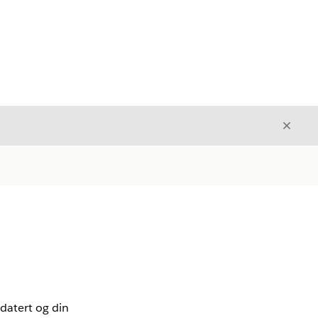
Avslut
Avslutt
datert og din