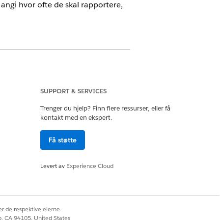
ngi hvor ofte de skal rapportere,
very aktivert.
SUPPORT & SERVICES
enter:
Trenger du hjelp? Finn flere ressurser, eller få
kontakt med en ekspert.
elsesagenter er installert. Inkluderer
Få støtte
tivsystem, versjon, siste skannetid,
ruk denne listen til å overvåke
ere installeringsstatus på tvers av
Levert av
Experience Cloud
elsesagenter skal skanne og sende
ette alternativet til å justere
vor ofte aktivaene endres. Kortere
r de respektive eierne.
ppdateringer, mens lengre intervaller
co, CA 94105, United States