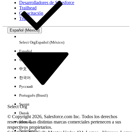
Desarrolladores de Salesforce
Trailhead
Experiencia
Capacitación
Trust
Español (México)
Borrar todo
Listo
Select Org
Español (México)
Español
中文（简体）
中文（繁體）
한국어
Русский
Português (Brasil)
Suomi
Select Org
Dansk
© Copyright 2026, Salesforce.com Inc. Todos los derechos
reservados. Las distintas marcas comerciales pertenecen a sus
Svenska
respectivos propietarios.
No hay resultados
Nederlands