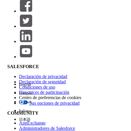
Filtros (0)
SELECCIONAR FILTROS
Agregar
Área de productos
Repercusión de función
SALESFORCE
Declaración de privacidad
Declaración de seguridad
English
Condiciones de uso
Directrices de participación
Français
Centro de preferencias de cookies
Deutsch
Sus opciones de privacidad
Edición
Italiano
COMMUNITY
日本語
AppExchange
Administradores de Salesforce