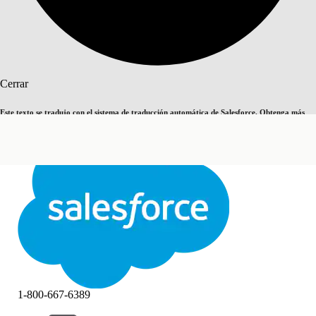
Buscar
Cerrar
Este texto se tradujo con el sistema de traducción automática de Salesforce. Obtenga más
Cambiar a inglés
Ahora no
detalles
aquí
.
Cerrar
Cerrar
1-800-667-6389