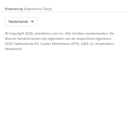
HEEFT DIT ARTIKEL UW PROBLEEM OPGELOST?
Powered by
Experience Cloud
Laat ons weten wat we kunnen doen om te verbeteren!
Ja
Nee
Select Org
Nederlands
© Copyright 2026, salesforce.com inc. Alle rechten voorbehouden. De
diverse handelsmerken zijn eigendom van de respectieve eigenaren.
SFDC Netherlands BV, Gustav Mahlerlaan 2970, 1081 LA, Amsterdam,
Nederland