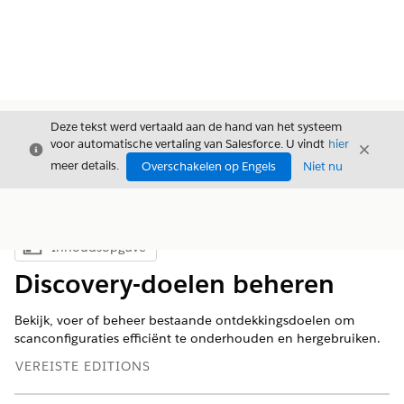
Deze tekst werd vertaald aan de hand van het systeem
voor automatische vertaling van Salesforce. U vindt
hier
Sluiten
Sluite
Sluiten
meer details.
Overschakelen op Engels
Niet nu
Inhoudsopgave
Inhoudsopgave weergeven
Discovery-doelen beheren
Bekijk, voer of beheer bestaande ontdekkingsdoelen om
scanconfiguraties efficiënt te onderhouden en hergebruiken.
VEREISTE EDITIONS