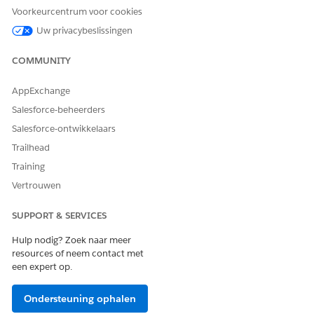
Scan uitvoeren
Voert de geselecteerde
Voorkeurcentrum voor cookies
doelconfiguratie
Uw privacybeslissingen
onmiddellijk uit en maakt
een scantaak.
COMMUNITY
Weergeven
Opent de doeldetails in de
alleen-lezen modus.
AppExchange
Inschakelen/Uitschakelen
Activeert of deactiveert een
Salesforce-beheerders
doel. Uitgeschakelde doelen
Salesforce-ontwikkelaars
worden niet weergegeven in
geplande scans.
Trailhead
Training
Verwijderen
Verwijdert permanent het
doel en de gekoppelde
Vertrouwen
doelconfiguratie.
SUPPORT & SERVICES
Klonen
Dupliceert een bestaande
doelconfiguratie voor snel
Hulp nodig? Zoek naar meer
hergebruik in soortgelijke
resources of neem contact met
scanomgevingen.
een expert op.
Ondersteuning ophalen