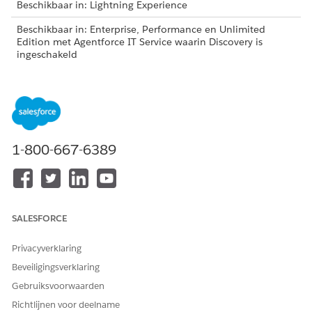
Beschikbaar in: Lightning Experience
Beschikbaar in: Enterprise, Performance en Unlimited
Edition met Agentforce IT Service waarin Discovery is
ingeschakeld
Acties vanaf pagina Doelen
Voer deze acties uit door het vervolgkeuzemenu voor elke
doelrecord te selecteren op de pagina Doelen.
1-800-667-6389
SALESFORCE
Privacyverklaring
Beveiligingsverklaring
Gebruiksvoorwaarden
ACTIE
BESCHRIJVING
Richtlijnen voor deelname