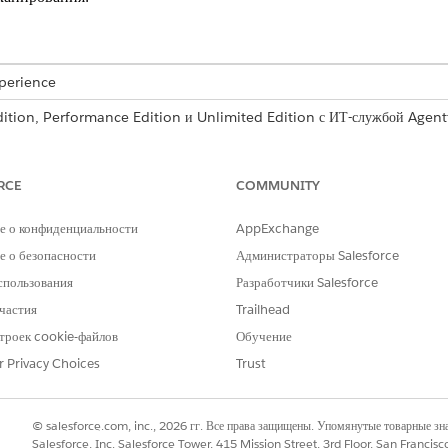
xperience
Edition, Performance Edition и Unlimited Edition с ИТ-службой Agentf
RCE
COMMUNITY
ыбрав раскрывающееся меню для каждой целевой записи на стра
е о конфиденциальности
AppExchange
 о безопасности
Администраторы Salesforce
спользования
Разработчики Salesforce
частия
Trailhead
троек cookie-файлов
Обучение
r Privacy Choices
Trust
© salesforce.com, inc., 2026 гг. Все права защищены. Упомянутые товарные з
Salesforce, Inc. Salesforce Tower, 415 Mission Street, 3rd Floor, San Francis