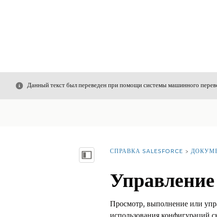
Закрыть
Данный текст был переведен при помощи системы машинного перево
СПРАВКА SALESFORCE
ДОКУМ
Вы находитесь здесь:
Показать содержание
Управление
Просмотр, выполнение или упр
использования конфигураций с