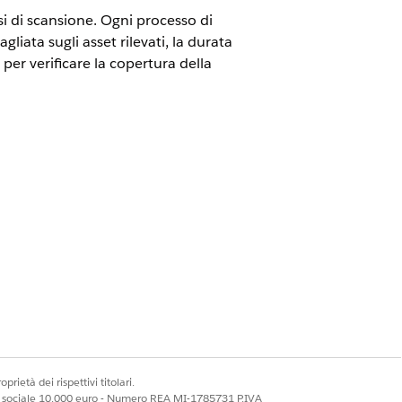
si di scansione. Ogni processo di
gliata sugli asset rilevati, la durata
per verificare la copertura della
e abilitato per Discovery.
inazioni Discovery. Ogni record
Dalla pagina Scansiona processi è
ultati dell'analisi per gli
prietà dei rispettivi titolari.
ell'analisi, che include il totale delle
ale sociale 10.000 euro - Numero REA MI-1785731 P.IVA