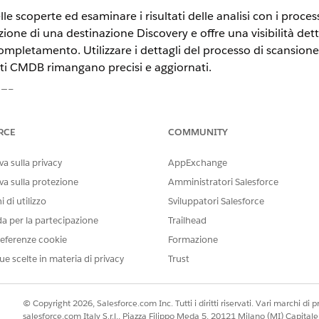
 scoperte ed esaminare i risultati delle analisi con i proces
uzione di una destinazione Discovery e offre una visibilità detta
completamento. Utilizzare i dettagli del processo di scansione 
dati CMDB rimangano precisi e aggiornati.
STE
tning Experience
RCE
COMMUNITY
n,
Performance
Edition e
Unlimited
Edition con Agentforce IT Servic
a sulla privacy
AppExchange
ono creati automaticamente quando vengono eseguite le dest
va sulla protezione
Amministratori Salesforce
ce informazioni chiave sull'esecuzione e l'esito dell'analisi. 
 di utilizzo
Sviluppatori Salesforce
to del processo, analizzare gli asset rilevati e aggiornare i ris
da per la partecipazione
Trailhead
eferenze cookie
Formazione
rocesso di scansione
ue scelte in materia di privacy
Trust
DESCRIZIONE
© Copyright 2026, Salesforce.com Inc. Tutti i diritti riservati. Vari marchi di pro
Mostra un riepilogo generale d
salesforce.com Italy S.r.l., Piazza Filippo Meda 5, 20121 Milano (MI) Capit