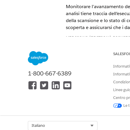
Monitorare l'avanzamento delle
analisi tiene traccia dell'esec
della scansione e lo stato di 
scoperta e assicurarsi che i 
VERSIONI (EDITION) RICHIE
Disponibile nelle versioni: Ligh
SALESFO
Disponibile in:
Enterprise
Editio
Informativ
1-800-667-6389
I processi di scansione veng
Informati
processo di scansione acquisis
Condizioni
possibile esaminare l'avanzamen
Linee gui
aggiornamenti più recenti.
Centro pr
Sezioni chiave in un record p
Le t
SEZIONE
Select Org
Italiano
Riepilogo host