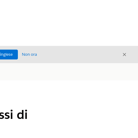
Chiud
'inglese
Non ora
Chiudi
si di