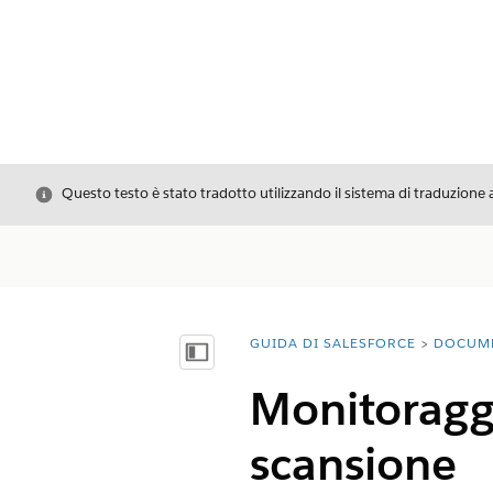
Chiudi
Questo testo è stato tradotto utilizzando il sistema di traduzione 
GUIDA DI SALESFORCE
DOCUM
Ti trovi qui:
Mostra sommario
Monitoraggi
scansione