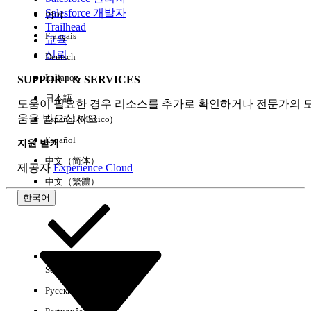
Salesforce 개발자
영어
경험
Trailhead
Français
교육
신뢰
Deutsch
Italiano
SUPPORT & SERVICES
모두 지우기
완료
日本語
도움이 필요한 경우 리소스를 추가로 확인하거나 전문가의 
움을 받으십시오.
Español (México)
Español
지원 받기
中文（简体）
제공자
Experience Cloud
中文（繁體）
한국어
Select Org
한국어
Русский
결과 없음