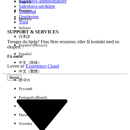
Salesforce-administratorer
Engelsk
Salesforce-utviklere
Français
Trailhead
Erfaring
Opplæring
Deutsch
Trust
Italiano
SUPPORT & SERVICES
日本語
Trenger du hjelp? Finn flere ressurser, eller få kontakt med en
Fjern alle
Utført
Español (México)
ekspert.
Español
Få støtte
中文（简体）
Levert av
Experience Cloud
中文（繁體）
Norsk
한국어
Русский
Português (Brasil)
Suomi
Dansk
Svenska