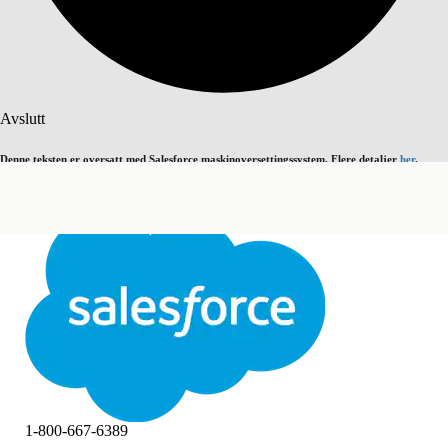
Søk
Avslutt
Denne teksten er oversatt med Salesforce maskinoversettingssystem. Flere detaljer
her
.
Bytt til engelsk
Ikke nå
Avslutt
Avslutt
1-800-667-6389