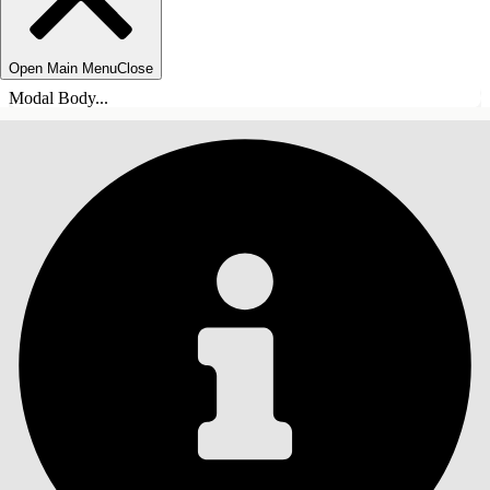
Open Main Menu
Close
Modal Body...
INNHOLD
Søk
Vis innholdsfortegnelse
Innhold