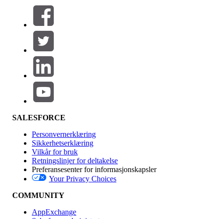
Filtre (0)
VELG FILTRE
Legg til
Produktområde
Funksjonsinnvirkning
SALESFORCE
Personvernerklæring
Sikkerhetserklæring
Vilkår for bruk
Retningslinjer for deltakelse
Preferansesenter for informasjonskapsler
Your Privacy Choices
Utgave
COMMUNITY
AppExchange