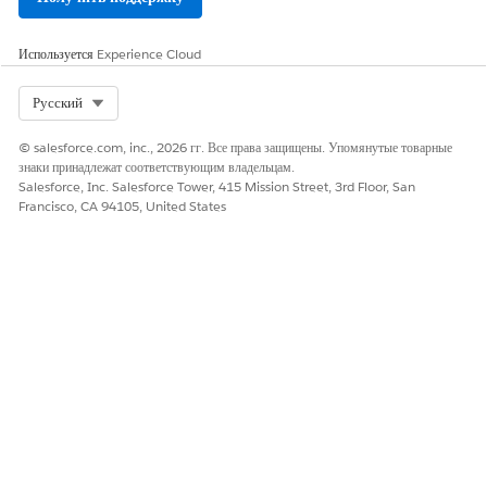
неполадки.
Обнаруженные активы
Используется
Experience Cloud
Содержит активы,
идентифицированные во время
сканирования. Используйте
Select Org
Русский
вкладки на странице для
просмотра определенной
© salesforce.com, inc., 2026 гг. Все права защищены. Упомянутые товарные
информации об обнаруженных
знаки принадлежат соответствующим владельцам.
активах:
Salesforce, Inc. Salesforce Tower, 415 Mission Street, 3rd Floor, San
Francisco, CA 94105, United States
Все они
содержат все
обнаруженные активы.
Новый
список активов,
идентифицированных
впервые.
Обновленный
список
активов с изменениями
данных из предыдущего
сканирования.
Параметр «
Обновить
» извлекает последние данные сканирования и
обновляет страницу с последними результатами. Используйте этот
параметр для подтверждения обновлений постсканирования после