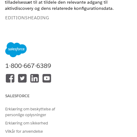
tilladelsessæt til at tildele den relevante adgang til
aktivdiscovery og dens relaterede konfigurationsdata.
EDITIONSHEADING
Tilgængelig i: Lightning Experience
Tilgængelig i:
Enterprise
,
Performance
og
Unlimited
Edition
med Agentforce IT Service.
TILLADELSESSÆTGRUPPE
FORMÅL
1-800-667-6389
IT-
Giver adgang til at
servicekonfigurationselemen
administrere Discovery-
t og Asset Discovery
konfigurationer, udføre
Manager
scanningsjob og se
SALESFORCE
opdagede aktivoplysninger.
For konfigurationsstyringsdatabase (CMDB) relaterede
Erklæring om beskyttelse af
tilladelsesafhængigheder, der kræves for Discovery-adgang,
personlige oplysninger
kan du se
Tilladelsessæt for CMDB
.
Erklæring om sikkerhed
Vilkår for anvendelse