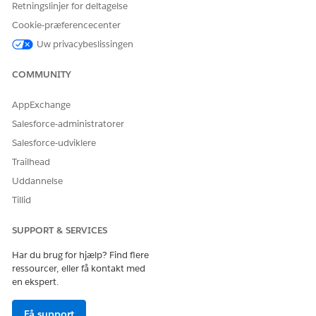
Retningslinjer for deltagelse
LØSTE DENNE ARTIKEL DIT PROBLEM?
Cookie-præferencecenter
Giv os besked, så vi kan forbedre os!
Uw privacybeslissingen
Ja
Nej
COMMUNITY
AppExchange
Salesforce-administratorer
Salesforce-udviklere
Trailhead
Uddannelse
Tillid
SUPPORT & SERVICES
Har du brug for hjælp? Find flere
ressourcer, eller få kontakt med
en ekspert.
Få support