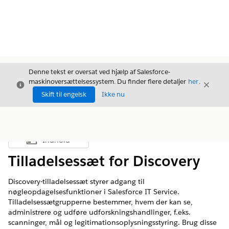
Denne tekst er oversat ved hjælp af Salesforce-
maskinoversættelsessystem. Du finder flere detaljer
her
.
Luk
Luk
Luk
Skift til engelsk
Ikke nu
Indhold
Vis indholdsfortegnelse
Tilladelsessæt for Discovery
Discovery-tilladelsessæt styrer adgang til
nøgleopdagelsesfunktioner i Salesforce IT Service.
Tilladelsessætgrupperne bestemmer, hvem der kan se,
administrere og udføre udforskningshandlinger, f.eks.
scanninger, mål og legitimationsoplysningsstyring. Brug disse