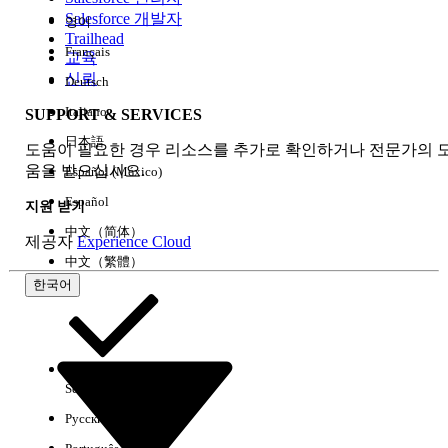
Salesforce 개발자
영어
경험
Trailhead
Français
교육
신뢰
Deutsch
Italiano
SUPPORT & SERVICES
모두 지우기
완료
日本語
도움이 필요한 경우 리소스를 추가로 확인하거나 전문가의 
움을 받으십시오.
Español (México)
Español
지원 받기
中文（简体）
제공자
Experience Cloud
中文（繁體）
한국어
Select Org
한국어
Русский
결과 없음