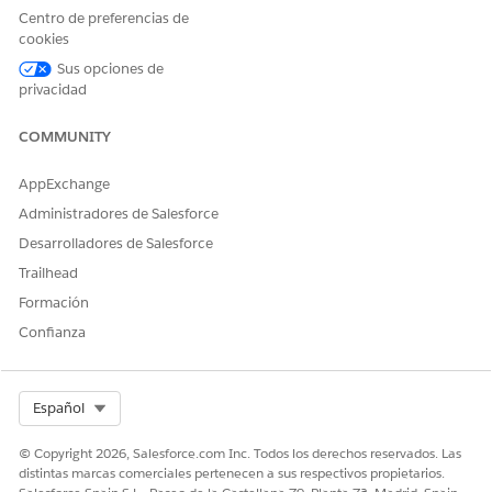
Centro de preferencias de
descubrimiento y asignar relaciones entre elementos de
cookies
configuración (CI) en la Base de datos de gestión de
configuración (CMDB). Los trabajos de proceso ayudan a
Sus opciones de
privacidad
crear asociaciones significativas entre activos, aplicaciones
y servicios, permitiendo a los administradores visualizar
cómo interactúan los componentes entre entornos.
COMMUNITY
AppExchange
Administradores de Salesforce
¿RESOLVIÓ ESTE ARTÍCULO SU PROBLEMA?
Desarrolladores de Salesforce
¡Háganos saber cómo podemos mejorar!
Trailhead
Formación
Sí
No
Confianza
Select Org
Español
© Copyright 2026, Salesforce.com Inc. Todos los derechos reservados. Las
distintas marcas comerciales pertenecen a sus respectivos propietarios.