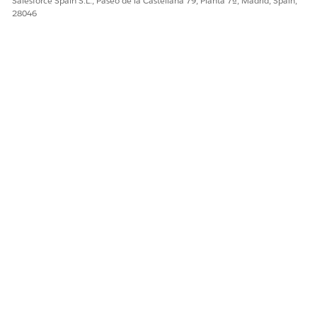
Salesforce Spain S.L., Paseo de la Castellana 79, Planta 7ª, Madrid, Spain,
28046