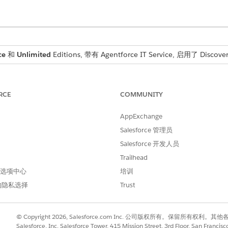
ce
和
Unlimited
Editions, 带有 Agentforce IT Service, 启用了 Discove
描述
结果
RCE
COMMUNITY
在网络中的 Windows 主机上下载并安装
主机
Discovery 应用程序，以使用 WMI、SSH 或
数据
SNMP 等本机协议执行无代理扫描。有关更多
AppExchange
信息，请查看用于扫描 IT 资产的
无代理发现
。
Salesforce 管理员
Salesforce 开发人员
定义凭据，以对网络、云或基础设施扫描的连接
Dis
进行身份验证。支持的类型包括 SSH、SNMP、
收集
Trailhead
WMI、SQL 和云帐户凭据。有关更多信息，请
 首选项中心
培训
查看
创建安全扫描发现
凭据。
的隐私选择
Trust
通过设置目标类别、探针类型和网络范围（IP
发现
范围或主机名），定义扫描的位置和方式。关联
适当的凭据。有关更多信息，请查看
创建发现目
© Copyright 2026, Salesforce.com Inc. 公司版权所有。保留所
标
。
Salesforce, Inc. Salesforce Tower, 415 Mission Street, 3rd Floor, San Francis