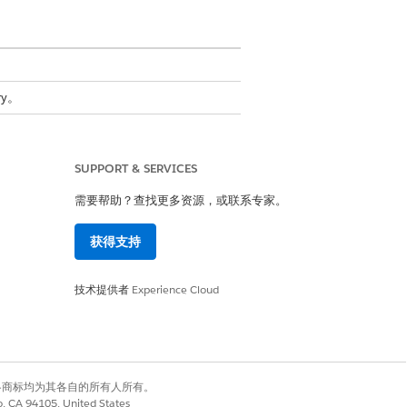
ry。
SUPPORT & SERVICES
已准备好连接到网络设备并安全地收集资产
。
需要帮助？查找更多资源，或联系专家。
获得支持
covery 可以使用存储的凭据访问目标系统并
配置数据。
技术提供者
Experience Cloud
目标已准备好在选定环境中启动扫描。
有权利。其他各商标均为其各自的所有人所有。
co, CA 94105, United States