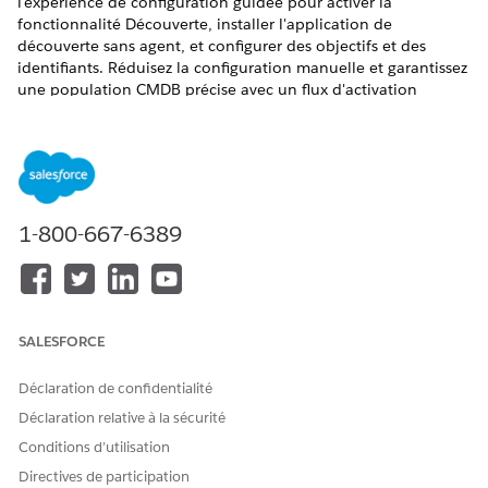
l'expérience de configuration guidée pour activer la
fonctionnalité Découverte, installer l'application de
découverte sans agent, et configurer des objectifs et des
identifiants. Réduisez la configuration manuelle et garantissez
une population CMDB précise avec un flux d'activation
unique.
ÉDITIONS REQUISES
Disponible avec : Lightning Experience
1-800-667-6389
Disponible avec : éditions
Enterprise
,
Performance
et
Unlimited
avec Agentforce IT Service.
Assurez-vous que votre CMDB est activée dans Salesforce Go.
Pour plus d'informations, consultez
Configuration de CMDB
SALESFORCE
en utilisant Salesforce Go.
Dans Configuration, cliquez sur
Salesforce Go
.
Déclaration de confidentialité
Recherchez et sélectionnez
Asset Discovery
.
Déclaration relative à la sécurité
Cliquez sur
Commencer.
Activez
Activer la découverte
des actifs.
Conditions d’utilisation
Dans la section Configuration des bases, procédez comme
Directives de participation