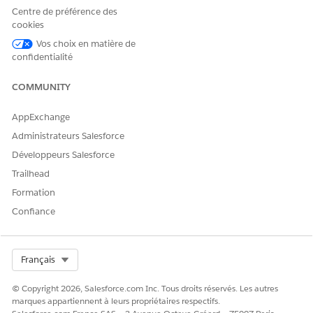
suit.
Centre de préférence des
Vous pouvez utiliser les cases à cocher de la rubrique
cookies
Configuration des bases pour suivre votre progression.
Vos choix en matière de
confidentialité
COMMUNITY
AppExchange
Administrateurs Salesforce
Développeurs Salesforce
Trailhead
Formation
Confiance
Dans Télécharger et installer l'application de
découverte sans agent, cliquez sur
Accéder au
téléchargement
pour télécharger et installer
l'application de découverte.
Select Org
Français
L'application Discovery active l'analyse sans agent dans
les environnements hybrides en utilisant des
© Copyright 2026, Salesforce.com Inc. Tous droits réservés. Les autres
protocoles natifs.
marques appartiennent à leurs propriétaires respectifs.