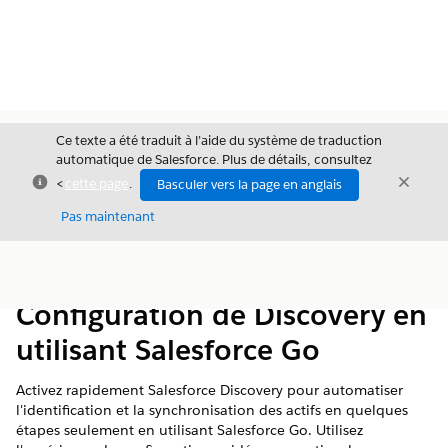
Ce texte a été traduit à l’aide du système de traduction
automatique de Salesforce. Plus de détails, consultez
Fermer
Ferme
<
cette page
.
Basculer vers la page en anglais
Fermer
Pas maintenant
Table des
Afficher la table des matières
matières
Configuration de Discovery en
utilisant Salesforce Go
Activez rapidement Salesforce Discovery pour automatiser
l'identification et la synchronisation des actifs en quelques
étapes seulement en utilisant Salesforce Go. Utilisez