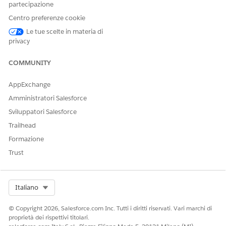
Impostazione delle nozioni di base per tenere traccia
partecipazione
dell'avanzamento.
Centro preferenze cookie
Le tue scelte in materia di
privacy
COMMUNITY
AppExchange
Amministratori Salesforce
Sviluppatori Salesforce
Trailhead
Formazione
In Scarica e installa applicazione Discovery senza
Trust
agente, fare clic su
Vai a Scarica applicazione
per
scaricare e installare l'applicazione Discovery.
L'applicazione Discovery consente la scansione senza
agente in ambienti ibridi utilizzando protocolli nativi.
Select Org
Italiano
In Aggiungi credenziali, fare clic su
Vai a Gestione
credenziali
per aggiungere o gestire le credenziali.
© Copyright 2026, Salesforce.com Inc. Tutti i diritti riservati. Vari marchi di
proprietà dei rispettivi titolari.
Le credenziali vengono utilizzate per autenticare le