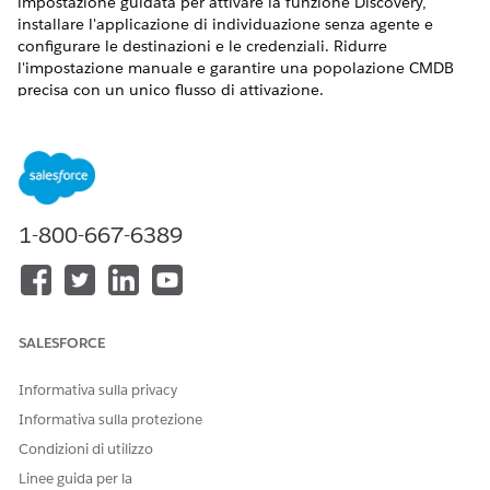
impostazione guidata per attivare la funzione Discovery,
installare l'applicazione di individuazione senza agente e
configurare le destinazioni e le credenziali. Ridurre
l'impostazione manuale e garantire una popolazione CMDB
precisa con un unico flusso di attivazione.
VERSIONI (EDITION) RICHIESTE
Disponibile nelle versioni: Lightning Experience
Disponibile in:
Enterprise
Edition,
Performance
Edition e
1-800-667-6389
Unlimited
Edition con Agentforce IT Service.
Assicurarsi che il CMDB sia abilitato da Salesforce Go. Per
ulteriori informazioni, vedere
Impostazione di CMDB
.
Da Imposta, fare clic su
Vai Salesforce
.
SALESFORCE
Cercare e selezionare
Asset Discovery
.
Fare clic su
Per iniziare.
Informativa sulla privacy
Abilitare
Attiva individuazione asset
.
Informativa sulla protezione
Nella sezione Impostazione delle nozioni di base, eseguire
Condizioni di utilizzo
i passaggi seguenti.
È possibile utilizzare le caselle di controllo in
Linee guida per la