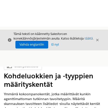
Tämä teksti on käännetty Salesforcen
konekäännösjärjestelmän avulla. Katso lisätietoja
täältä
.
Sulje
Sulje
Sulje
Vaihda englantiin
Ei nyt
Sisällysluettelo
Näytä sisällysluettelo
Kohdeluokkien ja -tyyppien
määrityskentät
Ymmärrä kokoonpanokentät, jotka määrittävät kunkin
agenttimattoman tutkinnan tavoitetyypin. Määritä
skannauksen tavoitteen lisätiedot -sivulla näytettävät kentät