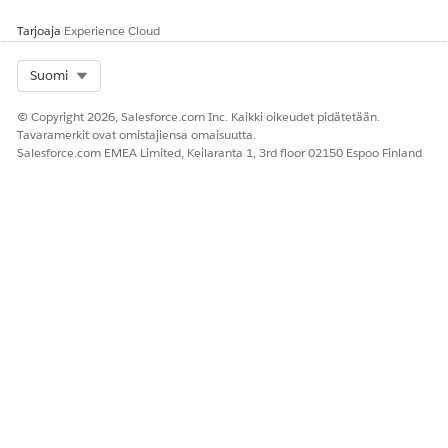
Käytettävissä olevat
tunnukset -sarakkeesta
Tarjoaja
Experience Cloud
Valitut tunnukset -
sarakkeeseen. Jos haluat
Select Org
Suomi
määrittää järjestyksen, jossa
tunnuksia käytetään
© Copyright 2026, Salesforce.com Inc. Kaikki oikeudet pidätetään.
todennukseen, muuta
Tavaramerkit ovat omistajiensa omaisuutta.
niiden järjestystä Valitut
Salesforce.com EMEA Limited, Keilaranta 1, 3rd floor 02150 Espoo Finland
tunnukset -sarakkeessa
käyttämällä ylös- ja alas-
nuolia.
Lisätietoja uusien tunnusten
luomisesta on kohdassa
Discovery-tunnusten
luominen suojattua
skannausta varten
.
Pilvi, virtuaali ja infrastruktuuri
AWS Cloud Discovery
KENTTÄ
KUVAUS