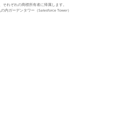
ちらでスキャンするかを定義するオプショ
d. それぞれの商標は、それぞれの商標所有者に帰属します。
ーデンタワー（Salesforce Tower）
アドレスまたはサブネット。
アドレスまたはサブネット。
のシステムへのアクセスを認証する
情報。
択するには、[選択可能なログイン
のログイン情報] 列に移動します。認証
の順序を定義するには、[選択され
下矢印を使用してログイン情報を並び
方法についての詳細は、「
Create
 Secure Scanning (セキュアなスキ
情報の作成)」を参照してくださ