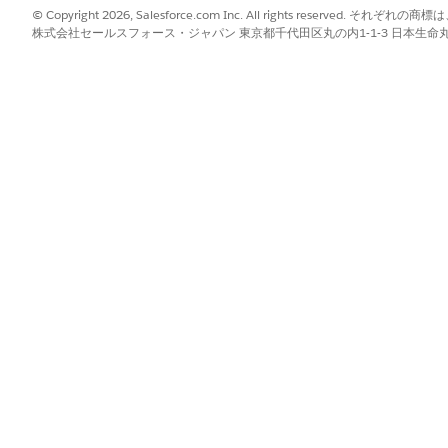
IP 範囲またはホスト名のど
© Copyright 2026, Salesforce.com Inc. All rights reserve
ン。
株式会社セールスフォース・ジャパン 東京都千代田区丸の内1-1-3 日本生命丸の内ガ
スキャン範囲に含まれる IP 
スキャンから除外された IP 
したログイン情報
定義されたスキャン範囲内
ために使用されるログイン
認証用のログイン情報を選
情報] 列から [選択済み
に使用されるログイン情報
たログイン情報] 列で上
替えます。
新しいログイン情報の作成
Discovery Credentials
for
ャンのための検出ログイン
い。