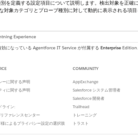
種別を定義する設定項目について説明します。検出対象を正確に
まな対象カテゴリとプローブ種別に対して動的に表示される項目
ng Experience
っている Agentforce IT Service が付属する
Enterprise
Editio
RCE
COMMUNITY
シーに関する声明
AppExchange
システムやネットワーキングデバイスで物理ホストと仮想ホス
ィープホストスキャン (WMIC、SSH、SNMP) とディープ
ティに関する声明
Salesforce システム管理者
Salesforce 開発者
ドライン:
Trailhead
説明
e プリファレンスセンター
トレーニング
出アプリケーション)
スキャンを実行する Windo
客様によるプライバシー設定の選択肢
トラスト
プリケーション。