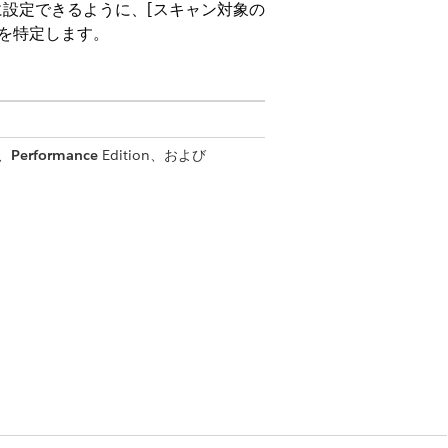
設定できるように、[スキャン対象の
を特定します。
n、
Performance
Edition、および
トの詳細なホストスキャンを実行しま
ホストスキャン (SSH、SNMP、
ws ホストにインストールされている検出ア