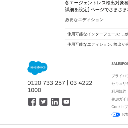
各エージェントレス検出対象
詳細を設定] ページでさまざ
必要なエディション
使用可能なインターフェース: Lightni
使用可能なエディション: 検出が有効にな
Unlimited
Edition。
SALESFO
ネットワークスキャン
プライバ
さまざまなオペレーティング
0120-733-257 | 03-4222-
す。使用可能なプローブ種別は、デ
セキュリ
1000
PowerShell) です。
利用規約
参加ガイ
項目
Cooki
Discovery Application (検
お