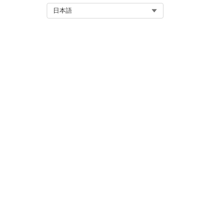
ネットワーク設定
Select Org
日本語
含まれる IP 範囲
除外する IP 範囲
使用可能なログイン情報 / 選択