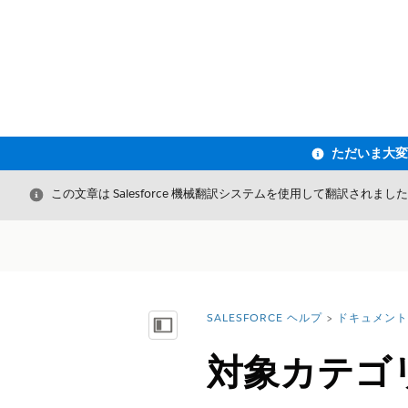
閉じる
この文章は Salesforce 機械翻訳システムを使用して翻訳されまし
SALESFORCE ヘルプ
ドキュメント
詳細情報:
目次を表示
対象カテゴ