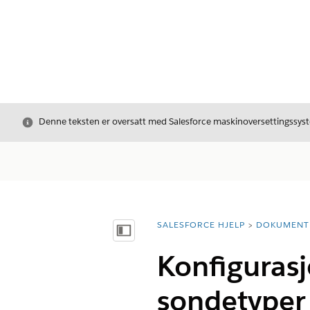
Avslutt
Denne teksten er oversatt med Salesforce maskinoversettingssyste
SALESFORCE HJELP
DOKUMENT
Du er her:
Vis innholdsfortegnelse
Konfigurasj
sondetyper