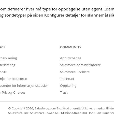
som definerer hver måltype for oppdagelse uten agent. Identi
 og sondetyper på siden Konfigurer detaljer for skannemål sli
nce
RCE
COMMUNITY
mance
og
Unlimited
Edition med Agentforce IT Service som har Disco
rnerklæring
AppExchange
serklæring
Salesforce-administratorer
 bruk
Salesforce-utviklere
fysiske og virtuelle verter på tvers av ulike operativsystemer
njer for deltakelse
Trailhead
ning (WMIC, SSH, SNMP) og dyp vertsskanning (SSH, SNMP, P
esenter for informasjonskapsler
Opplæring
r Privacy Choices
Trust
BESKRIVELSE
Discovery-program installert
skanningen.
© Copyright 2026, Salesforce.com Inc. Med enerett. Ulike varemerker tilhøre
Salesforce, Inc. Salesforce Tower, 415 Mission Street, 3rd Floor, San Francis