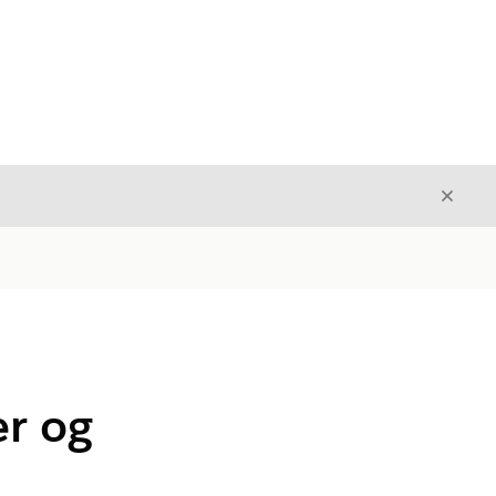
Avslut
Avslutt
er og