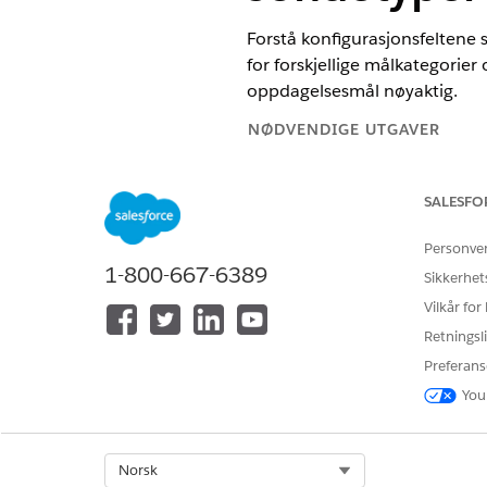
Forstå konfigurasjonsfeltene 
for forskjellige målkategorier
oppdagelsesmål nøyaktig.
NØDVENDIGE UTGAVER
Tilgjengelig i Lightning Experie
SALESFO
Tilgjengelig i
Enterprise
,
Perfor
Personve
1-800-667-6389
Sikkerhet
Nettverksskanninger
Vilkår for
Utfør dype vertsskanninger av 
Retningsli
sondetyper er dyp vertsskan
Preferans
You
FELT
Discovery-program
Select Org
Norsk