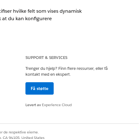
fiser hvilke felt som vises dynamisk
k at du kan konfigurere
SUPPORT & SERVICES
very aktivert.
Trenger du hjelp? Finn flere ressurser, eller få
kontakt med en ekspert.
Få støtte
 og nettverksenheter. Tilgjengelige
owerShell).
Levert av
Experience Cloud
 på en Windows-vert som utfører
r de respektive eierne.
co, CA 94105, United States