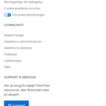
Retningslinjer for deltagelse
Cookie-præferencecenter
Uw privacybeslissingen
LØSTE DENNE ARTIKEL DIT PROBLEM?
COMMUNITY
Giv os besked, så vi kan forbedre os!
AppExchange
Ja
Nej
Salesforce-administratorer
Salesforce-udviklere
Trailhead
Uddannelse
Tillid
SUPPORT & SERVICES
Har du brug for hjælp? Find flere
ressourcer, eller få kontakt med
en ekspert.
Få support