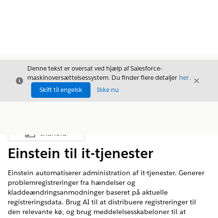
Denne tekst er oversat ved hjælp af Salesforce-
maskinoversættelsessystem. Du finder flere detaljer
her
.
Luk
Luk
Luk
Skift til engelsk
Ikke nu
Indhold
Vis indholdsfortegnelse
Einstein til it-tjenester
Einstein automatiserer administration af it-tjenester. Generer
problemregistreringer fra hændelser og
kladdeændringsanmodninger baseret på aktuelle
registreringsdata. Brug AI til at distribuere registreringer til
den relevante kø, og brug meddelelsesskabeloner til at